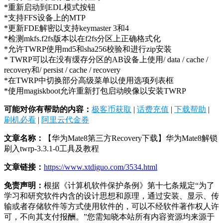
*重新启动到EDL模式按钮
*支持FFS设备上的MTP
*更新FDE解密以支持keymaster 3和4
*检测mkfs.f2fs版本以在f2fs分区上正确格式化
*允许TWRP使用md5和sha256校验和进行zip安装
* TWRP可以在没有缓存分区的AB设备上使用/ data / cache /
recovery和/ persist / cache / recovery
*在TWRP中切换部分高级菜单以使用选项列表框
*使用magiskboot允许重新打包启动映像以安装TWRP
可能对你有帮助的内容：
极客币获取
|
话费充值
|
下载帮助
|
刷机必看
|
阿里云代金券
文章名称：
【华为Mate8第三方Recovery下载】华为Mate8解锁
刷入twrp-3.3.1-0工具及教程
文章链接：
https://www.xtdiguo.com/3534.html
免责声明：
根据《计算机软件保护条例》第十七条规定“为了
学习和研究软件内含的设计思想和原理，通过安装、显示、传
输或者存储软件等方式使用软件的，可以不经软件著作权人许
可，不向其支付报酬。”您需知晓本站所有内容资源均来源于