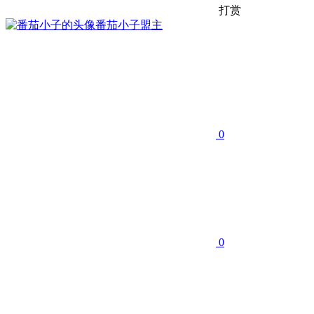
打赏
番茄小子
盟主
0
0