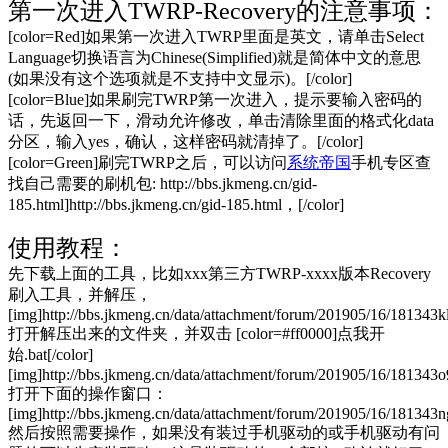
第一次进入TWRP-Recovery的注意事项：
[color=Red]如果第一次进入TWRP里面是英文，请单击Select
Language切换语言为Chinese(Simplified)就是简体中文的意思
(如果没有这个选项就是不支持中文显示)。[/color]
[color=Blue]如果刷完TWRP第一次进入，提示要输入密码的
话，先返回一下，滑动允许修改，单击清除里面的格式化data
分区，输入yes，确认，这样密码就清掉了。[/color]
[color=Green]刷完TWRP之后，可以访问
系统帝国
手机专区查
找自己需要的刷机包: http://bbs.jkmeng.cn/gid-
185.html]http://bbs.jkmeng.cn/gid-185.html，[/color]
使用教程：
先下载上面的工具，比如xxx第三方TWRP-xxxx版本Recovery
刷入工具，并解压，
[img]http://bbs.jkmeng.cn/data/attachment/forum/201905/16/181343k
打开解压出来的文件夹，并双击 [color=#ff0000]点我开
始.bat[/color]
[img]http://bbs.jkmeng.cn/data/attachment/forum/201905/16/181343o
打开下面的操作窗口：
[img]http://bbs.jkmeng.cn/data/attachment/forum/201905/16/181343ng
然后按照需要操作，如果没有装过手机驱动的或手机驱动有问