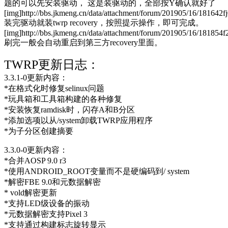
题的可以先安装驱动， 这是装驱动的，全部按Y确认就好了
[img]http://bbs.jkmeng.cn/data/attachment/forum/201905/16/181642
装完驱动就装twrp recovery，按照提示操作，即可完成。
[img]http://bbs.jkmeng.cn/data/attachment/forum/201905/16/18185
刷完一般会自动重启到第三方recovery里面。
TWRP更新日志：
3.3.1-0更新内容：
*在格式化时修复selinux问题
*玩具箱和工具箱构建的各种修复
*安装恢复ramdisk时，闪存A和B分区
*添加选项以从/system卸载TWRP应用程序
*为子分区创建摘要
3.3.0-0更新内容：
*合并AOSP 9.0 r3
*使用ANDROID_ROOT变量而不是硬编码到/ system
*解密FBE 9.0和元数据解密
* vold解密更新
*支持LED级设备的振动
*元数据解密支持Pixel 3
*支持通过构建标志旋转显示