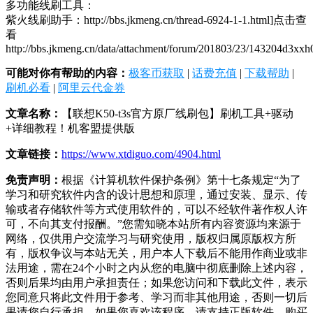
多功能线刷工具：
紫火线刷助手：http://bbs.jkmeng.cn/thread-6924-1-1.html]点击查
看
http://bbs.jkmeng.cn/data/attachment/forum/201803/23/143204d3xx
可能对你有帮助的内容：
极客币获取
|
话费充值
|
下载帮助
|
刷机必看
|
阿里云代金券
文章名称：
【联想K50-t3s官方原厂线刷包】刷机工具+驱动
+详细教程！机客盟提供版
文章链接：
https://www.xtdiguo.com/4904.html
免责声明：
根据《计算机软件保护条例》第十七条规定“为了
学习和研究软件内含的设计思想和原理，通过安装、显示、传
输或者存储软件等方式使用软件的，可以不经软件著作权人许
可，不向其支付报酬。”您需知晓本站所有内容资源均来源于
网络，仅供用户交流学习与研究使用，版权归属原版权方所
有，版权争议与本站无关，用户本人下载后不能用作商业或非
法用途，需在24个小时之内从您的电脑中彻底删除上述内容，
否则后果均由用户承担责任；如果您访问和下载此文件，表示
您同意只将此文件用于参考、学习而非其他用途，否则一切后
果请您自行承担，如果您喜欢该程序，请支持正版软件，购买