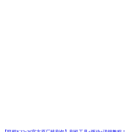
【联想K32c36官方原厂线刷包】刷机工具+驱动+详细教程！