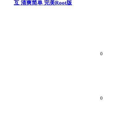
互 清爽简单 完美Root版
0
0