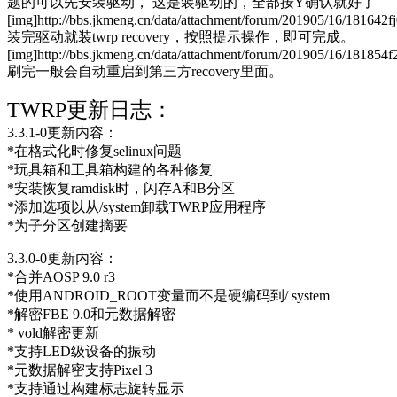
题的可以先安装驱动， 这是装驱动的，全部按Y确认就好了
[img]http://bbs.jkmeng.cn/data/attachment/forum/201905/16/181642
装完驱动就装twrp recovery，按照提示操作，即可完成。
[img]http://bbs.jkmeng.cn/data/attachment/forum/201905/16/18185
刷完一般会自动重启到第三方recovery里面。
TWRP更新日志：
3.3.1-0更新内容：
*在格式化时修复selinux问题
*玩具箱和工具箱构建的各种修复
*安装恢复ramdisk时，闪存A和B分区
*添加选项以从/system卸载TWRP应用程序
*为子分区创建摘要
3.3.0-0更新内容：
*合并AOSP 9.0 r3
*使用ANDROID_ROOT变量而不是硬编码到/ system
*解密FBE 9.0和元数据解密
* vold解密更新
*支持LED级设备的振动
*元数据解密支持Pixel 3
*支持通过构建标志旋转显示