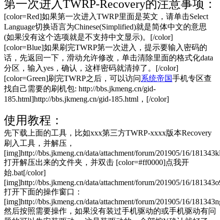
第一次进入TWRP-Recovery的注意事项：
[color=Red]如果第一次进入TWRP里面是英文，请单击Select
Language切换语言为Chinese(Simplified)就是简体中文的意思
(如果没有这个选项就是不支持中文显示)。[/color]
[color=Blue]如果刷完TWRP第一次进入，提示要输入密码的
话，先返回一下，滑动允许修改，单击清除里面的格式化data
分区，输入yes，确认，这样密码就清掉了。[/color]
[color=Green]刷完TWRP之后，可以访问
系统帝国
手机专区查
找自己需要的刷机包: http://bbs.jkmeng.cn/gid-
185.html]http://bbs.jkmeng.cn/gid-185.html，[/color]
使用教程：
先下载上面的工具，比如xxx第三方TWRP-xxxx版本Recovery
刷入工具，并解压，
[img]http://bbs.jkmeng.cn/data/attachment/forum/201905/16/181343k
打开解压出来的文件夹，并双击 [color=#ff0000]点我开
始.bat[/color]
[img]http://bbs.jkmeng.cn/data/attachment/forum/201905/16/181343o
打开下面的操作窗口：
[img]http://bbs.jkmeng.cn/data/attachment/forum/201905/16/181343ng
然后按照需要操作，如果没有装过手机驱动的或手机驱动有问