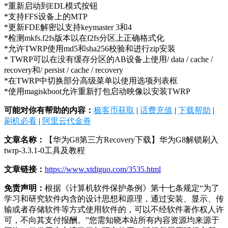
*重新启动到EDL模式按钮
*支持FFS设备上的MTP
*更新FDE解密以支持keymaster 3和4
*检测mkfs.f2fs版本以在f2fs分区上正确格式化
*允许TWRP使用md5和sha256校验和进行zip安装
* TWRP可以在没有缓存分区的AB设备上使用/ data / cache /
recovery和/ persist / cache / recovery
*在TWRP中切换部分高级菜单以使用选项列表框
*使用magiskboot允许重新打包启动映像以安装TWRP
可能对你有帮助的内容：
极客币获取
|
话费充值
|
下载帮助
|
刷机必看
|
阿里云代金券
文章名称：
【华为G8第三方Recovery下载】华为G8解锁刷入
twrp-3.3.1-0工具及教程
文章链接：
https://www.xtdiguo.com/3535.html
免责声明：
根据《计算机软件保护条例》第十七条规定“为了
学习和研究软件内含的设计思想和原理，通过安装、显示、传
输或者存储软件等方式使用软件的，可以不经软件著作权人许
可，不向其支付报酬。”您需知晓本站所有内容资源均来源于