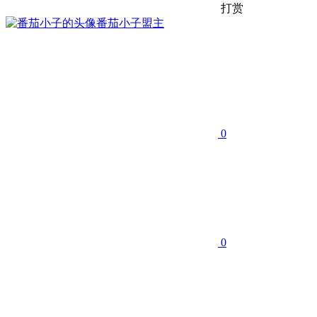
打赏
番茄小子
盟主
0
0