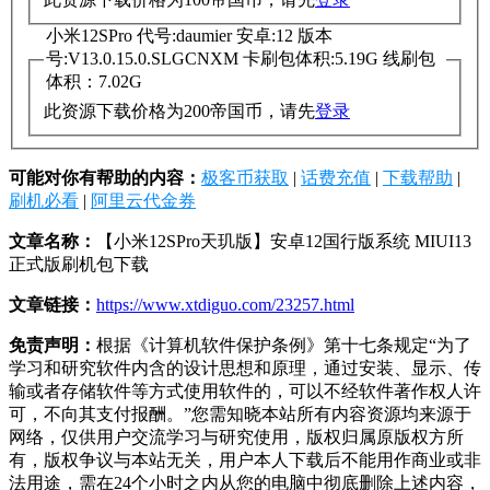
小米12SPro 代号:daumier 安卓:12 版本
号:V13.0.15.0.SLGCNXM 卡刷包体积:5.19G 线刷包
体积：7.02G
此资源下载价格为
200
帝国币，请先
登录
可能对你有帮助的内容：
极客币获取
|
话费充值
|
下载帮助
|
刷机必看
|
阿里云代金券
文章名称：
【小米12SPro天玑版】安卓12国行版系统 MIUI13
正式版刷机包下载
文章链接：
https://www.xtdiguo.com/23257.html
免责声明：
根据《计算机软件保护条例》第十七条规定“为了
学习和研究软件内含的设计思想和原理，通过安装、显示、传
输或者存储软件等方式使用软件的，可以不经软件著作权人许
可，不向其支付报酬。”您需知晓本站所有内容资源均来源于
网络，仅供用户交流学习与研究使用，版权归属原版权方所
有，版权争议与本站无关，用户本人下载后不能用作商业或非
法用途，需在24个小时之内从您的电脑中彻底删除上述内容，