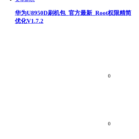
华为U8950D刷机包_官方最新_Root权限精简
优化V1.7.2
0
0