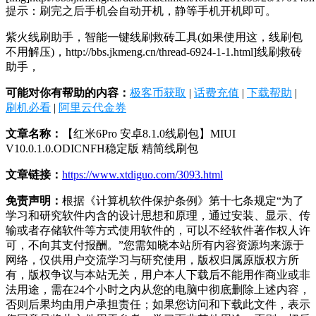
提示：刷完之后手机会自动开机，静等手机开机即可。
紫火线刷助手，智能一键线刷救砖工具(如果使用这，线刷包
不用解压)，http://bbs.jkmeng.cn/thread-6924-1-1.html]线刷救砖
助手，
可能对你有帮助的内容：
极客币获取
|
话费充值
|
下载帮助
|
刷机必看
|
阿里云代金券
文章名称：
【红米6Pro 安卓8.1.0线刷包】MIUI
V10.0.1.0.ODICNFH稳定版 精简线刷包
文章链接：
https://www.xtdiguo.com/3093.html
免责声明：
根据《计算机软件保护条例》第十七条规定“为了
学习和研究软件内含的设计思想和原理，通过安装、显示、传
输或者存储软件等方式使用软件的，可以不经软件著作权人许
可，不向其支付报酬。”您需知晓本站所有内容资源均来源于
网络，仅供用户交流学习与研究使用，版权归属原版权方所
有，版权争议与本站无关，用户本人下载后不能用作商业或非
法用途，需在24个小时之内从您的电脑中彻底删除上述内容，
否则后果均由用户承担责任；如果您访问和下载此文件，表示