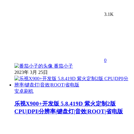
3.1K
0
番茄小子
2023年 3月 25日
安卓刷机
乐视X900+开发版 5.8.419D 紫火定制2版
CPU|DPI|分辨率|键盘灯|音效|ROOT|省电版