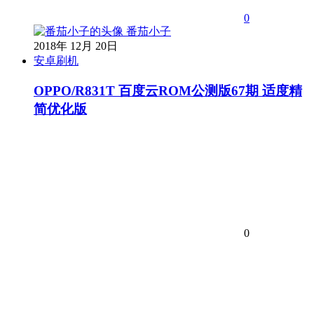
0
番茄小子
2018年 12月 20日
安卓刷机
OPPO/R831T 百度云ROM公测版67期 适度精
简优化版
0