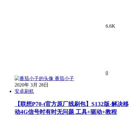
6.6K
0
番茄小子
2020年 3月 28日
安卓刷机
【联想P70-t官方原厂线刷包】S132版-解决移
动4G信号时有时无问题 工具+驱动+教程