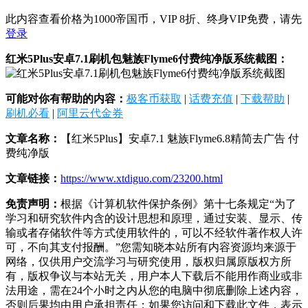
此内容查看价格为
1000
帝国币，VIP 8折、终身VIP免费，请先
登录
红米5Plus安卓7.1刷机包魅族Flyme6付费纯净版系统截图：
可能对你有帮助的内容：
极客币获取
|
话费充值
|
下载帮助
|
刷机必看
|
阿里云代金券
文章名称：
【红米5Plus】安卓7.1 魅族Flyme6.8精简去广告 付
费纯净版
文章链接：
https://www.xtdiguo.com/23200.html
免责声明：
根据《计算机软件保护条例》第十七条规定“为了
学习和研究软件内含的设计思想和原理，通过安装、显示、传
输或者存储软件等方式使用软件的，可以不经软件著作权人许
可，不向其支付报酬。”您需知晓本站所有内容资源均来源于
网络，仅供用户交流学习与研究使用，版权归属原版权方所
有，版权争议与本站无关，用户本人下载后不能用作商业或非
法用途，需在24个小时之内从您的电脑中彻底删除上述内容，
否则后果均由用户承担责任；如果您访问和下载此文件，表示