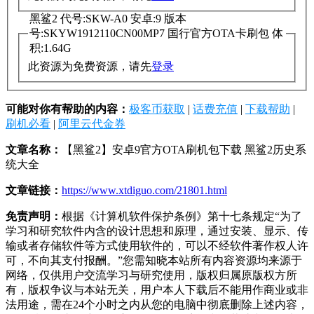
黑鲨2 代号:SKW-A0 安卓:9 版本
号:SKYW1912110CN00MP7 国行官方OTA卡刷包 体
积:1.64G
此资源为免费资源，请先
登录
可能对你有帮助的内容：
极客币获取
|
话费充值
|
下载帮助
|
刷机必看
|
阿里云代金券
文章名称：
【黑鲨2】安卓9官方OTA刷机包下载 黑鲨2历史系
统大全
文章链接：
https://www.xtdiguo.com/21801.html
免责声明：
根据《计算机软件保护条例》第十七条规定“为了
学习和研究软件内含的设计思想和原理，通过安装、显示、传
输或者存储软件等方式使用软件的，可以不经软件著作权人许
可，不向其支付报酬。”您需知晓本站所有内容资源均来源于
网络，仅供用户交流学习与研究使用，版权归属原版权方所
有，版权争议与本站无关，用户本人下载后不能用作商业或非
法用途，需在24个小时之内从您的电脑中彻底删除上述内容，