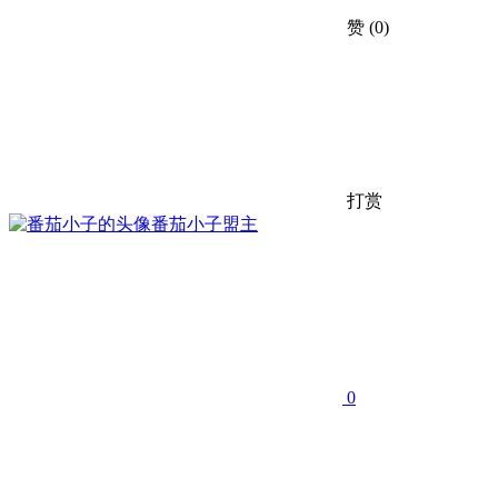
赞
(0)
打赏
番茄小子
盟主
0