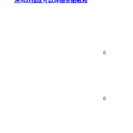
乐Max指纹可以详细带图教程
0
0