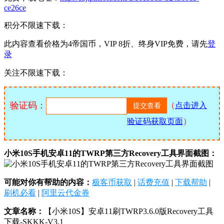
ce26ce
积分不限速下载：
此内容查看价格为
4
帝国币，VIP 8折、终身VIP免费，请先
登
录
关注不限速下载：
验证码：
（
点击进入
验证码获取页面
）
小米10S手机安卓11的TWRP第三方Recovery工具界面截图：
可能对你有帮助的内容：
极客币获取
|
话费充值
|
下载帮助
|
刷机必看
|
阿里云代金券
文章名称：
【小米10S】安卓11刷TWRP3.6.0版Recovery工具
下载-SKKK-V3.1