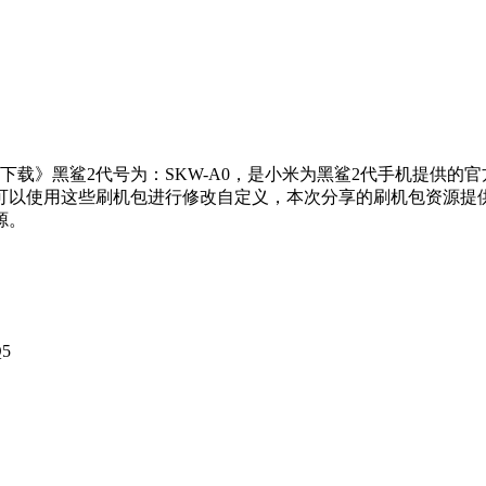
机包下载》黑鲨2代号为：SKW-A0，是小米为黑鲨2代手机提
可以使用这些刷机包进行修改自定义，本次分享的刷机包资源提
源。
5