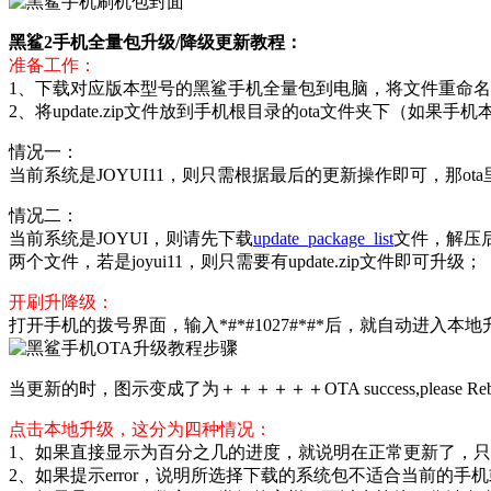
黑鲨2手机全量包升级/降级更新教程：
准备工作：
1、下载对应版本型号的黑鲨手机全量包到电脑，将文件重命名为upd
2、将update.zip文件放到手机根目录的ota文件夹下（如
情况一：
当前系统是JOYUI11，则只需根据最后的更新操作即可，那ota里
情况二：
当前系统是JOYUI，则请先下载
update_package_list
文件，解压后使
两个文件，若是joyui11，则只需要有update.zip文件即可升级；
开刷升降级：
打开手机的拨号界面，输入*#*#1027#*#*后，就自动进入本
当更新的时，图示变成了为＋＋＋＋＋＋OTA success,ple
点击本地升级，这分为四种情况：
1、如果直接显示为百分之几的进度，就说明在正常更新了，
2、如果提示error，说明所选择下载的系统包不适合当前的手