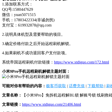
1.添加联系方式：
QQ号:1580447629
微信：yuan5071515
手机：17803422334(非诚勿扰)
支付宝：619932878@qq.com
2.说明具体机型及需要帮助的项目。
3.确定价格付款之后开始远程刷机解锁。
4.如果刷机不成功退回客户支付款项。
系统帝国远程刷机付款链接：
https://www.xtdiguo.com/172.html
小米9Pro手机远程刷机解锁主题封面：
可能对你有帮助的内容：
极客币获取
|
话费充值
|
下载帮助
|
刷
文章名称：
【小米9Pro】免拆机远程解BL锁 解账号锁 线刷救
文章链接：
https://www.xtdiguo.com/21406.html