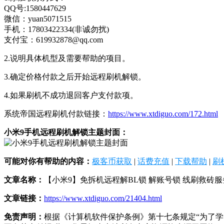
QQ号:1580447629
微信：yuan5071515
手机：17803422334(非诚勿扰)
支付宝：619932878@qq.com
2.说明具体机型及需要帮助的项目。
3.确定价格付款之后开始远程刷机解锁。
4.如果刷机不成功退回客户支付款项。
系统帝国远程刷机付款链接：
https://www.xtdiguo.com/172.html
小米9手机远程刷机解锁主题封面：
可能对你有帮助的内容：
极客币获取
|
话费充值
|
下载帮助
|
刷
文章名称：
【小米9】免拆机远程解BL锁 解账号锁 线刷救砖服
文章链接：
https://www.xtdiguo.com/21404.html
免责声明：
根据《计算机软件保护条例》第十七条规定“为了