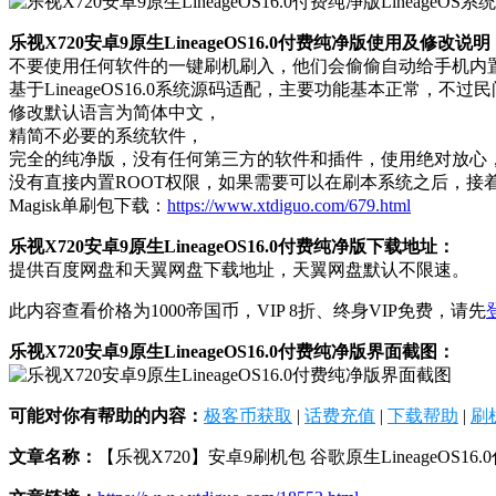
乐视X720安卓9原生LineageOS16.0付费纯净版使用及修改说明
不要使用任何软件的一键刷机刷入，他们会偷偷自动给手机内置
基于LineageOS16.0系统源码适配，主要功能基本正常，
修改默认语言为简体中文，
精简不必要的系统软件，
完全的纯净版，没有任何第三方的软件和插件，使用绝对放心
没有直接内置ROOT权限，如果需要可以在刷本系统之后，接着刷
Magisk单刷包下载：
https://www.xtdiguo.com/679.html
乐视X720安卓9原生LineageOS16.0付费纯净版下载地址：
提供百度网盘和天翼网盘下载地址，天翼网盘默认不限速。
此内容查看价格为
1000
帝国币，VIP 8折、终身VIP免费，请先
乐视X720安卓9原生LineageOS16.0付费纯净版界面截图：
可能对你有帮助的内容：
极客币获取
|
话费充值
|
下载帮助
|
刷
文章名称：
【乐视X720】安卓9刷机包 谷歌原生LineageOS16