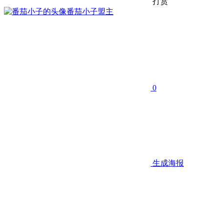
打赏
番茄小子
盟主
0
生成海报