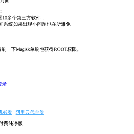
：
10多个第三方软件，
不过民间系统如果出现小问题也在所难免，
，
一下Magisk单刷包获得ROOT权限。
登录
机必看
|
阿里云代金券
.0付费纯净版