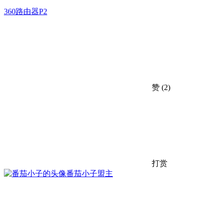
360路由器P2
赞
(2)
打赏
番茄小子
盟主