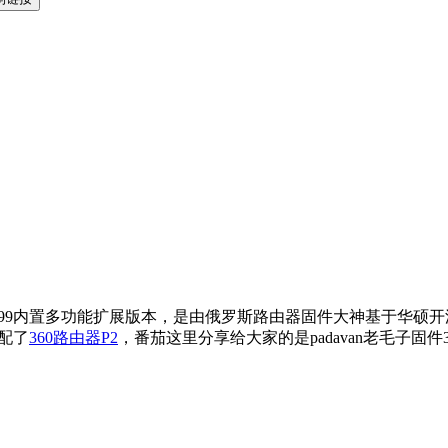
_3.4.3.9-099内置多功能扩展版本，是由俄罗斯路由器固件大神
适配了
360路由器P2
，番茄这里分享给大家的是padavan老毛子固件3.4.