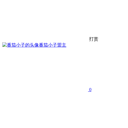
打赏
番茄小子
盟主
0