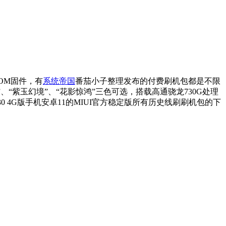
ROM固件，有
系统帝国
番茄小子整理发布的付费刷机包都是不限
光”、“紫玉幻境”、“花影惊鸿”三色可选，搭载高通骁龙730G处理
K30 4G版手机安卓11的MIUI官方稳定版所有历史线刷刷机包的下