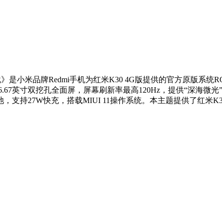
机包下载》是小米品牌Redmi手机为红米K30 4G版提供的官方原版系统
采用6.67英寸双挖孔全面屏，屏幕刷新率最高120Hz，提供“深海微
电池，支持27W快充，搭载MIUI 11操作系统。本主题提供了红米