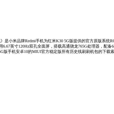
机包下载》是小米品牌Redmi手机为红米K30 5G版提供的官方原版系统
用6.67英寸120Hz双孔全面屏，搭载高通骁龙765G处理器，配备
0 5G版手机安卓10的MIUI官方稳定版所有历史线刷刷机包的下载