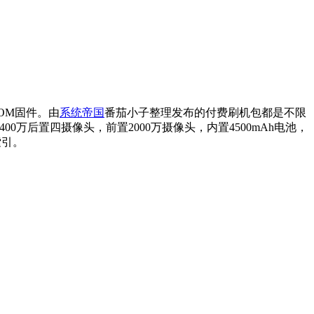
ROM固件。由
系统帝国
番茄小子整理发布的付费刷机包都是不限
6400万后置四摄像头，前置2000万摄像头，内置4500mAh电池，
索引。