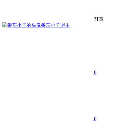
打赏
番茄小子
盟主
0
0