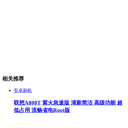
相关推荐
安卓刷机
联想A808T 紫火急速版 清新简洁 高级功能 超
低占用 流畅省电Root版