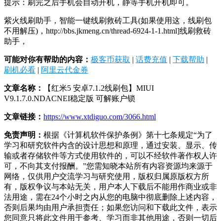
提示：刷完之后手机会自动开机，静等手机开机即可。
紫火线刷助手，智能一键线刷救砖工具(如果使用这，线刷包
不用解压)，http://bbs.jkmeng.cn/thread-6924-1-1.html]线刷救砖
助手，
可能对你有帮助的内容：
极客币获取
|
话费充值
|
下载帮助
|
刷机必看
|
阿里云代金券
文章名称：
【红米5 安卓7.1.2线刷包】MIUI
V9.1.7.0.NDACNEI稳定版 可解账户锁
文章链接：
https://www.xtdiguo.com/3066.html
免责声明：
根据《计算机软件保护条例》第十七条规定“为了
学习和研究软件内含的设计思想和原理，通过安装、显示、传
输或者存储软件等方式使用软件的，可以不经软件著作权人许
可，不向其支付报酬。”您需知晓本站所有内容资源均来源于
网络，仅供用户交流学习与研究使用，版权归属原版权方所
有，版权争议与本站无关，用户本人下载后不能用作商业或非
法用途，需在24个小时之内从您的电脑中彻底删除上述内容，
否则后果均由用户承担责任；如果您访问和下载此文件，表示
您同意只将此文件用于参考、学习而非其他用途，否则一切后