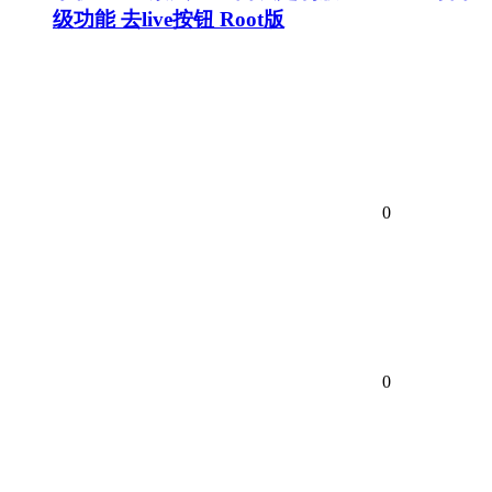
级功能 去live按钮 Root版
0
0