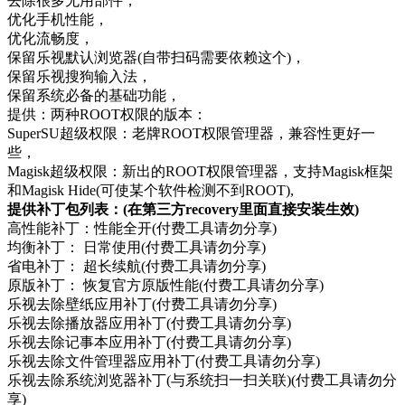
去除很多无用部件，
优化手机性能，
优化流畅度，
保留乐视默认浏览器(自带扫码需要依赖这个)，
保留乐视搜狗输入法，
保留系统必备的基础功能，
提供：两种ROOT权限的版本：
SuperSU超级权限：老牌ROOT权限管理器，兼容性更好一
些，
Magisk超级权限：新出的ROOT权限管理器，支持Magisk框架
和Magisk Hide(可使某个软件检测不到ROOT),
提供补丁包列表：(在第三方recovery里面直接安装生效)
高性能补丁：性能全开(付费工具请勿分享)
均衡补丁： 日常使用(付费工具请勿分享)
省电补丁： 超长续航(付费工具请勿分享)
原版补丁： 恢复官方原版性能(付费工具请勿分享)
乐视去除壁纸应用补丁(付费工具请勿分享)
乐视去除播放器应用补丁(付费工具请勿分享)
乐视去除记事本应用补丁(付费工具请勿分享)
乐视去除文件管理器应用补丁(付费工具请勿分享)
乐视去除系统浏览器补丁(与系统扫一扫关联)(付费工具请勿分
享)