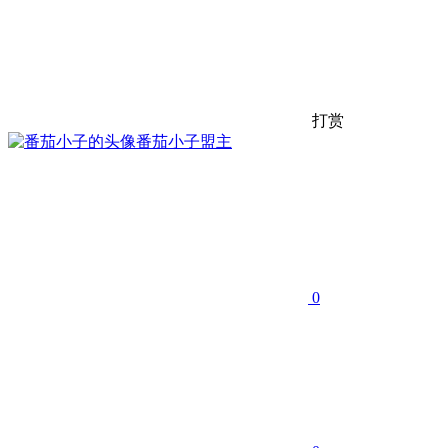
打赏
番茄小子
盟主
0