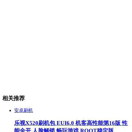
相关推荐
安卓刷机
乐视X520刷机包 EUI6.0 机客高性能第16版 性
能全开 人脸解锁 畅玩游戏 ROOT稳定版