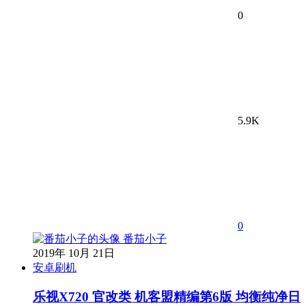
0
5.9K
0
番茄小子
2019年 10月 21日
安卓刷机
乐视X720 官改类 机客盟精编第6版 均衡纯净日