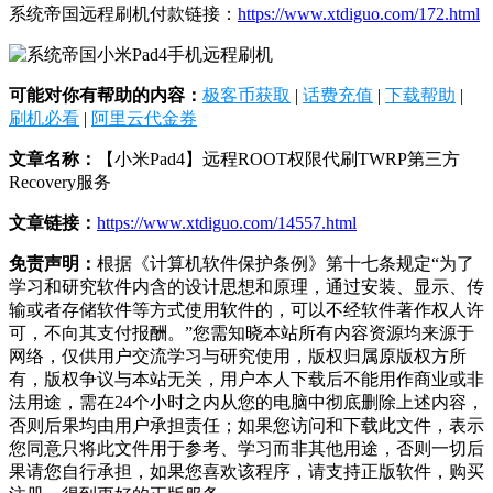
系统帝国远程刷机付款链接：
https://www.xtdiguo.com/172.html
可能对你有帮助的内容：
极客币获取
|
话费充值
|
下载帮助
|
刷机必看
|
阿里云代金券
文章名称：
【小米Pad4】远程ROOT权限代刷TWRP第三方
Recovery服务
文章链接：
https://www.xtdiguo.com/14557.html
免责声明：
根据《计算机软件保护条例》第十七条规定“为了
学习和研究软件内含的设计思想和原理，通过安装、显示、传
输或者存储软件等方式使用软件的，可以不经软件著作权人许
可，不向其支付报酬。”您需知晓本站所有内容资源均来源于
网络，仅供用户交流学习与研究使用，版权归属原版权方所
有，版权争议与本站无关，用户本人下载后不能用作商业或非
法用途，需在24个小时之内从您的电脑中彻底删除上述内容，
否则后果均由用户承担责任；如果您访问和下载此文件，表示
您同意只将此文件用于参考、学习而非其他用途，否则一切后
果请您自行承担，如果您喜欢该程序，请支持正版软件，购买