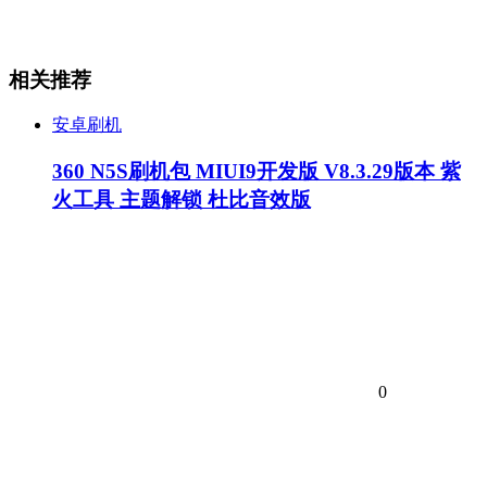
相关推荐
安卓刷机
360 N5S刷机包 MIUI9开发版 V8.3.29版本 紫
火工具 主题解锁 杜比音效版
0