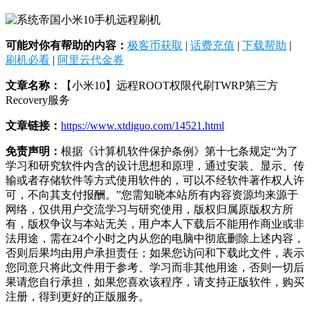
可能对你有帮助的内容：
极客币获取
|
话费充值
|
下载帮助
|
刷机必看
|
阿里云代金券
文章名称：
【小米10】远程ROOT权限代刷TWRP第三方
Recovery服务
文章链接：
https://www.xtdiguo.com/14521.html
免责声明：
根据《计算机软件保护条例》第十七条规定“为了
学习和研究软件内含的设计思想和原理，通过安装、显示、传
输或者存储软件等方式使用软件的，可以不经软件著作权人许
可，不向其支付报酬。”您需知晓本站所有内容资源均来源于
网络，仅供用户交流学习与研究使用，版权归属原版权方所
有，版权争议与本站无关，用户本人下载后不能用作商业或非
法用途，需在24个小时之内从您的电脑中彻底删除上述内容，
否则后果均由用户承担责任；如果您访问和下载此文件，表示
您同意只将此文件用于参考、学习而非其他用途，否则一切后
果请您自行承担，如果您喜欢该程序，请支持正版软件，购买
注册，得到更好的正版服务。