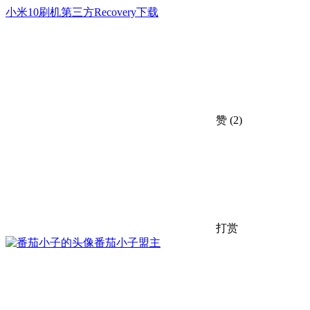
小米10刷机
第三方Recovery下载
赞
(2)
打赏
番茄小子
盟主