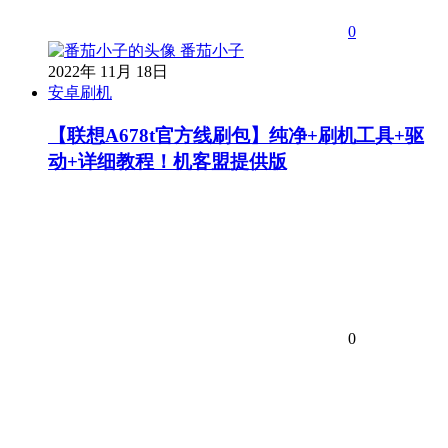
0
番茄小子
2022年 11月 18日
安卓刷机
【联想A678t官方线刷包】纯净+刷机工具+驱
动+详细教程！机客盟提供版
0