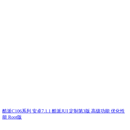
酷派C106系列 安卓7.1.1 酷派JUI 定制第3版 高级功能 优化性
能 Root版