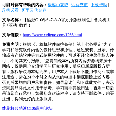
可能对你有帮助的内容：
极客币获取
|
话费充值
|
下载帮助
|
刷机必看
|
阿里云代金券
文章名称：
【酷派C106|-6|-7|-8|-9官方原版线刷包】含刷机工
具+驱动+教程！
文章链接：
https://www.xtdiguo.com/1266.html
免责声明：
根据《计算机软件保护条例》第十七条规定“为了
学习和研究软件内含的设计思想和原理，通过安装、显示、传
输或者存储软件等方式使用软件的，可以不经软件著作权人许
可，不向其支付报酬。”您需知晓本站所有内容资源均来源于
网络，仅供用户交流学习与研究使用，版权归属原版权方所
有，版权争议与本站无关，用户本人下载后不能用作商业或非
法用途，需在24个小时之内从您的电脑中彻底删除上述内容，
否则后果均由用户承担责任；如果您访问和下载此文件，表示
您同意只将此文件用于参考、学习而非其他用途，否则一切后
果请您自行承担，如果您喜欢该程序，请支持正版软件，购买
注册，得到更好的正版服务。
线刷救砖
酷派C106刷机论坛