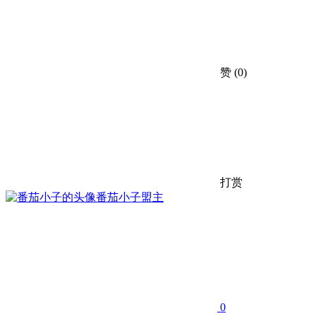
赞
(0)
打赏
番茄小子
盟主
0