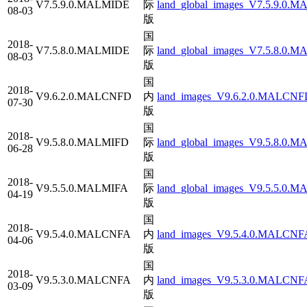
V7.5.9.0.MALMIDE
际
land_global_images_V7.5.9.0.M
08-03
版
国
2018-
V7.5.8.0.MALMIDE
际
land_global_images_V7.5.8.0.M
08-03
版
国
2018-
V9.6.2.0.MALCNFD
内
land_images_V9.6.2.0.MALCNFD
07-30
版
国
2018-
V9.5.8.0.MALMIFD
际
land_global_images_V9.5.8.0.M
06-28
版
国
2018-
V9.5.5.0.MALMIFA
际
land_global_images_V9.5.5.0.M
04-19
版
国
2018-
V9.5.4.0.MALCNFA
内
land_images_V9.5.4.0.MALCNFA
04-06
版
国
2018-
V9.5.3.0.MALCNFA
内
land_images_V9.5.3.0.MALCNFA
03-09
版