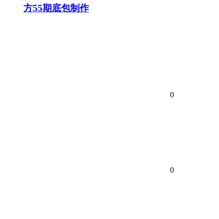
方55期底包制作
0
0