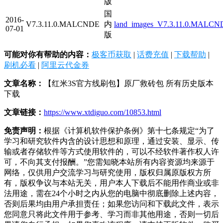
版
国
2016-
V7.3.11.0.MALCNDE
内
land_images_V7.3.11.0.MALCND
07-01
版
可能对你有帮助的内容：
极客币获取
|
话费充值
|
下载帮助
|
刷机必看
|
阿里云代金券
文章名称：
【红米3S官方线刷包】原厂救砖包 所有历史版本
下载
文章链接：
https://www.xtdiguo.com/10853.html
免责声明：
根据《计算机软件保护条例》第十七条规定“为了
学习和研究软件内含的设计思想和原理，通过安装、显示、传
输或者存储软件等方式使用软件的，可以不经软件著作权人许
可，不向其支付报酬。”您需知晓本站所有内容资源均来源于
网络，仅供用户交流学习与研究使用，版权归属原版权方所
有，版权争议与本站无关，用户本人下载后不能用作商业或非
法用途，需在24个小时之内从您的电脑中彻底删除上述内容，
否则后果均由用户承担责任；如果您访问和下载此文件，表示
您同意只将此文件用于参考、学习而非其他用途，否则一切后