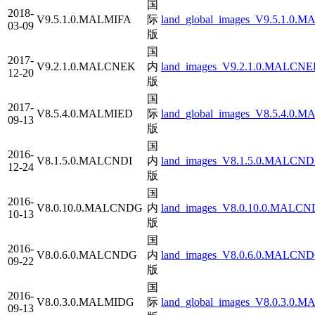
国
2018-
V9.5.1.0.MALMIFA
际
land_global_images_V9.5.1.0.M
03-09
版
国
2017-
V9.2.1.0.MALCNEK
内
land_images_V9.2.1.0.MALCNEK
12-20
版
国
2017-
V8.5.4.0.MALMIED
际
land_global_images_V8.5.4.0.M
09-13
版
国
2016-
V8.1.5.0.MALCNDI
内
land_images_V8.1.5.0.MALCNDI
12-24
版
国
2016-
V8.0.10.0.MALCNDG
内
land_images_V8.0.10.0.MALCND
10-13
版
国
2016-
V8.0.6.0.MALCNDG
内
land_images_V8.0.6.0.MALCNDG
09-22
版
国
2016-
V8.0.3.0.MALMIDG
际
land_global_images_V8.0.3.0.M
09-13