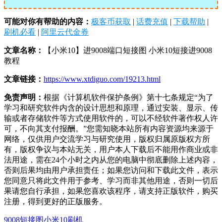
可能对你有帮助的内容：
极客币获取
|
话费充值
|
下载帮助
|
刷机必看
|
阿里云代金券
文章名称：
【小米10】进9008端口短接图 小米10短接进9008
教程
文章链接：
https://www.xtdiguo.com/19213.html
免责声明：
根据《计算机软件保护条例》第十七条规定“为了
学习和研究软件内含的设计思想和原理，通过安装、显示、传
输或者存储软件等方式使用软件的，可以不经软件著作权人许
可，不向其支付报酬。”您需知晓本站所有内容资源均来源于
网络，仅供用户交流学习与研究使用，版权归属原版权方所
有，版权争议与本站无关，用户本人下载后不能用作商业或非
法用途，需在24个小时之内从您的电脑中彻底删除上述内容，
否则后果均由用户承担责任；如果您访问和下载此文件，表示
您同意只将此文件用于参考、学习而非其他用途，否则一切后
果请您自行承担，如果您喜欢该程序，请支持正版软件，购买
注册，得到更好的正版服务。
9008短接图
小米10刷机