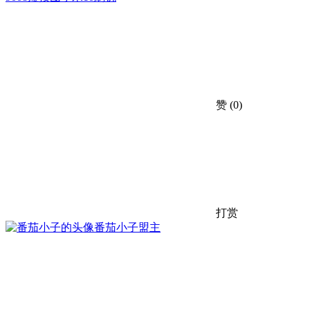
赞
(0)
打赏
番茄小子
盟主