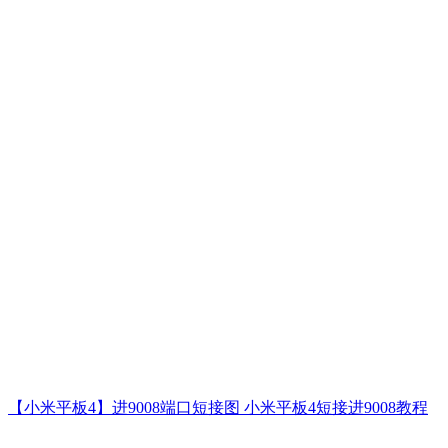
【小米平板4】进9008端口短接图 小米平板4短接进9008教程