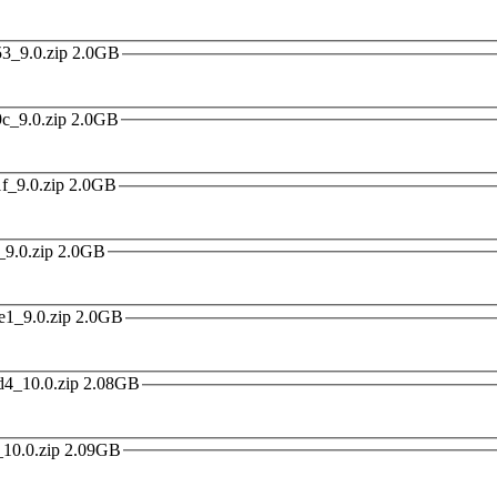
2019-11-14 9.11.14 国内版 miui_VIOLET_9.11.14_bc24fb6553_9.0.zip 2.0GB
2019-11-21 9.11.21 国内版 miui_VIOLET_9.11.21_e91b71f19c_9.0.zip 2.0GB
2019-11-28 9.11.28 国内版 miui_VIOLET_9.11.28_90477cf21f_9.0.zip 2.0GB
2019-12-05 9.12.5 国内版 miui_VIOLET_9.12.5_d8493cb7eb_9.0.zip 2.0GB
2019-12-12 9.12.12 国内版 miui_VIOLET_9.12.12_7b3b79a7e1_9.0.zip 2.0GB
2020-03-12 20.3.12 国内版 miui_VIOLET_20.3.12_5949f150d4_10.0.zip 2.08GB
2020-04-01 20.4.1 国内版 miui_VIOLET_20.4.1_4fc2477b49_10.0.zip 2.09GB