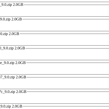
2019-08-15 9.8.15 国内版 miui_VIOLET_9.8.15_e8055d326d_9.0.zip 2.0GB
2019-08-22 9.8.22 国内版 miui_VIOLET_9.8.22_bdf4f2d7c1_9.0.zip 2.0GB
2019-09-05 9.9.3 国内版 miui_VIOLET_9.9.3_79d3ccd33b_9.0.zip 2.0GB
2019-10-10 9.10.10 国内版 miui_VIOLET_9.10.10_d082faf7f0_9.0.zip 2.0GB
2019-10-17 9.10.17 国内版 miui_VIOLET_9.10.17_2a4c9f21ee_9.0.zip 2.0GB
2019-10-24 9.10.24 国内版 miui_VIOLET_9.10.24_e5cadaab87_9.0.zip 2.0GB
2019-10-31 9.10.31 国内版 miui_VIOLET_9.10.31_12cc4c527c_9.0.zip 2.0GB
2019-11-07 9.11.7 国内版 miui_VIOLET_9.11.7_d05fe890bd_9.0.zip 2.0GB