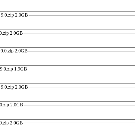
2019-06-27 9.6.27 国内版 miui_VIOLET_9.6.27_f06ba1b31d_9.0.zip 2.0GB
2019-07-04 9.7.4 国内版 miui_VIOLET_9.7.4_8f73ae6920_9.0.zip 2.0GB
2019-07-11 9.7.11 国内版 miui_VIOLET_9.7.11_b634595fc9_9.0.zip 2.0GB
2019-07-18 9.7.18 国内版 miui_VIOLET_9.7.18_f8a18aa36e_9.0.zip 1.9GB
2019-07-25 9.7.25 国内版 miui_VIOLET_9.7.25_b784f59c29_9.0.zip 2.0GB
2019-08-01 9.8.1 国内版 miui_VIOLET_9.8.1_08f4d6c279_9.0.zip 2.0GB
2019-08-10 9.8.9 国内版 miui_VIOLET_9.8.9_601e2c82fb_9.0.zip 2.0GB