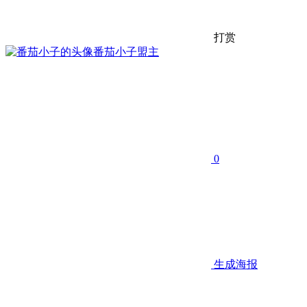
打赏
番茄小子
盟主
0
生成海报