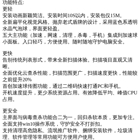
功能特点:
更轻
安装动画新颖简洁。安装时间10S以内，安装包仅15M。
全新扁平化视觉风格。抛弃老式盾牌的设计，采用蓝色系透明
水晶气泡球，界面更轻盈。
五大主功能（加速，网速，清理，杀毒，手机）集成到加速球
小面板。入口轻巧，方便使用。随时随地守护电脑安全。
更快
告别传统列表形式，带来全新扫描体验。扫描项目直观又清
晰。
全面优化云查杀性能，扫描范围更广，扫描速度更快，性能较
之前提升20%
首创加速球传图功能，通过二维码快速打通PC和手机。
开机速度提升，更少系统资源占用。有效降低平均、峰值CPU
占用。
更安全
主界面与病毒查杀功能合二为一，回归杀软本质，更加专注。
全面支持win10操作系统，守护安全不打折扣。
支持清理高危隐私、流氓推广软件、捆绑安装软件，垃圾清
理、软件管理等常用功能可方便用户使用。