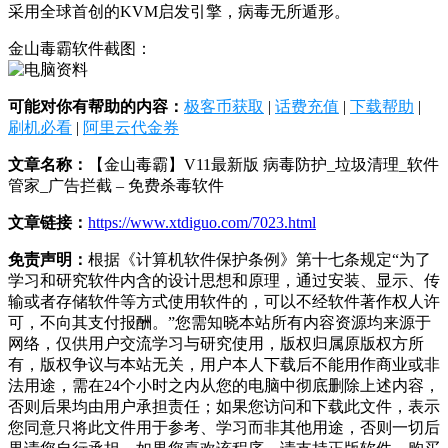
采用全球首创的KVM启发引擎，病毒无所遁形。
金山毒霸软件截图：
可能对你有帮助的内容：
极客币获取
|
话费充值
|
下载帮助
|
刷机必看
|
阿里云代金券
文章名称：
【金山毒霸】V11最新版 病毒防护_垃圾清理_软件
管家_广告拦截 – 免费杀毒软件
文章链接：
https://www.xtdiguo.com/7023.html
免责声明：
根据《计算机软件保护条例》第十七条规定“为了
学习和研究软件内含的设计思想和原理，通过安装、显示、传
输或者存储软件等方式使用软件的，可以不经软件著作权人许
可，不向其支付报酬。”您需知晓本站所有内容资源均来源于
网络，仅供用户交流学习与研究使用，版权归属原版权方所
有，版权争议与本站无关，用户本人下载后不能用作商业或非
法用途，需在24个小时之内从您的电脑中彻底删除上述内容，
否则后果均由用户承担责任；如果您访问和下载此文件，表示
您同意只将此文件用于参考、学习而非其他用途，否则一切后