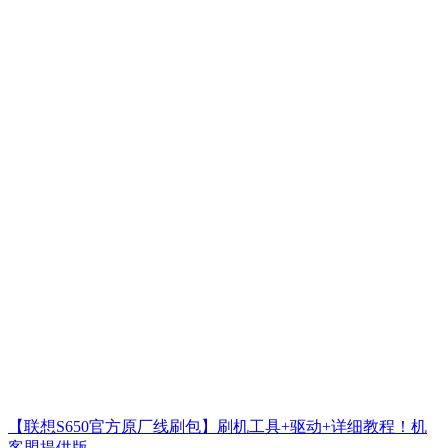
【联想S650官方原厂线刷包】刷机工具+驱动+详细教程！机
客盟提供版