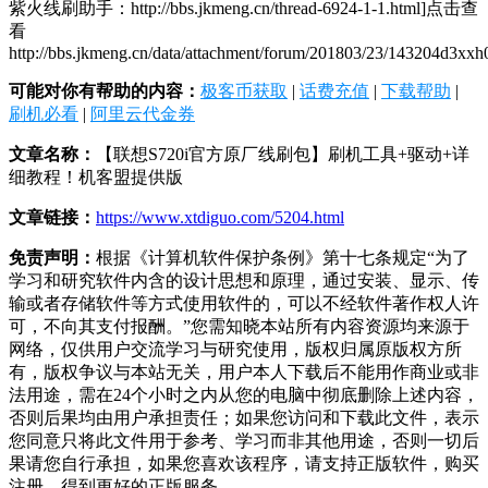
紫火线刷助手：http://bbs.jkmeng.cn/thread-6924-1-1.html]点击查
看
http://bbs.jkmeng.cn/data/attachment/forum/201803/23/143204d3xx
可能对你有帮助的内容：
极客币获取
|
话费充值
|
下载帮助
|
刷机必看
|
阿里云代金券
文章名称：
【联想S720i官方原厂线刷包】刷机工具+驱动+详
细教程！机客盟提供版
文章链接：
https://www.xtdiguo.com/5204.html
免责声明：
根据《计算机软件保护条例》第十七条规定“为了
学习和研究软件内含的设计思想和原理，通过安装、显示、传
输或者存储软件等方式使用软件的，可以不经软件著作权人许
可，不向其支付报酬。”您需知晓本站所有内容资源均来源于
网络，仅供用户交流学习与研究使用，版权归属原版权方所
有，版权争议与本站无关，用户本人下载后不能用作商业或非
法用途，需在24个小时之内从您的电脑中彻底删除上述内容，
否则后果均由用户承担责任；如果您访问和下载此文件，表示
您同意只将此文件用于参考、学习而非其他用途，否则一切后
果请您自行承担，如果您喜欢该程序，请支持正版软件，购买
注册，得到更好的正版服务。