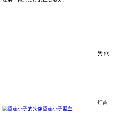
赞
(0)
打赏
番茄小子
盟主