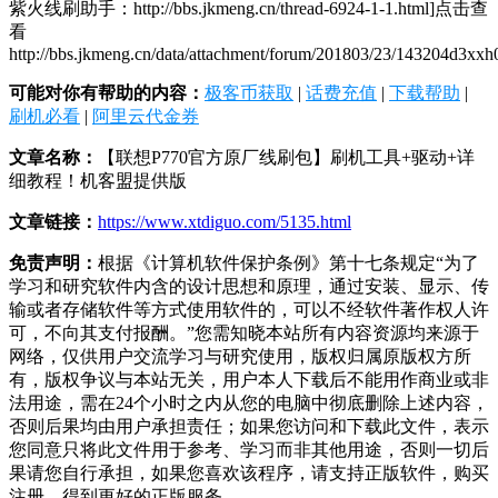
紫火线刷助手：http://bbs.jkmeng.cn/thread-6924-1-1.html]点击查
看
http://bbs.jkmeng.cn/data/attachment/forum/201803/23/143204d3xx
可能对你有帮助的内容：
极客币获取
|
话费充值
|
下载帮助
|
刷机必看
|
阿里云代金券
文章名称：
【联想P770官方原厂线刷包】刷机工具+驱动+详
细教程！机客盟提供版
文章链接：
https://www.xtdiguo.com/5135.html
免责声明：
根据《计算机软件保护条例》第十七条规定“为了
学习和研究软件内含的设计思想和原理，通过安装、显示、传
输或者存储软件等方式使用软件的，可以不经软件著作权人许
可，不向其支付报酬。”您需知晓本站所有内容资源均来源于
网络，仅供用户交流学习与研究使用，版权归属原版权方所
有，版权争议与本站无关，用户本人下载后不能用作商业或非
法用途，需在24个小时之内从您的电脑中彻底删除上述内容，
否则后果均由用户承担责任；如果您访问和下载此文件，表示
您同意只将此文件用于参考、学习而非其他用途，否则一切后
果请您自行承担，如果您喜欢该程序，请支持正版软件，购买
注册，得到更好的正版服务。