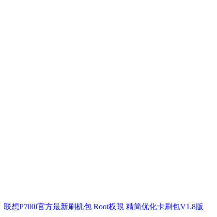
联想P700i官方最新刷机包 Root权限 精简优化卡刷包V1.8版