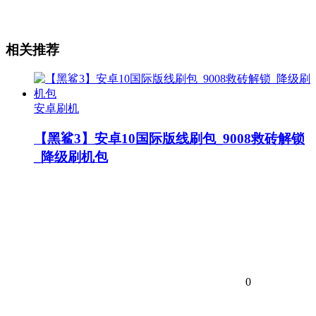
相关推荐
安卓刷机
【黑鲨3】安卓10国际版线刷包_9008救砖解锁
_降级刷机包
0