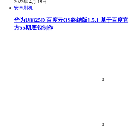
2022年 4月 18日
安卓刷机
华为U8825D 百度云OS终结版1.5.1 基于百度官
方55期底包制作
0
0