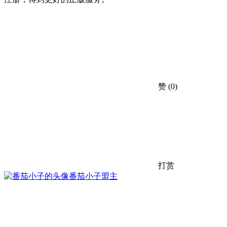
赞
(0)
打赏
番茄小子
盟主