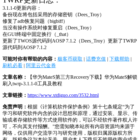
3.1.1-0更新内容：
备份现在将包括采用的存储密钥（Dees_Troy）
修复了adb恢复问题（bigbiff）
当没有操作系统时修复重启（Dees_Troy）
在GUI终端中固定换行（_that）
更新了TWOS源代码到AOSP 7.1.2（Dees_Troy）更新了TWRP
源代码到AOSP 7.1.2
可能对你有帮助的内容：
极客币获取
|
话费充值
|
下载帮助
|
刷机必看
|
阿里云代金券
文章名称：
【华为MateS第三方Recovery下载】华为MateS解锁
刷入twrp-3.1.1-0工具及教程
文章链接：
https://www.xtdiguo.com/3532.html
免责声明：
根据《计算机软件保护条例》第十七条规定“为了
学习和研究软件内含的设计思想和原理，通过安装、显示、传
输或者存储软件等方式使用软件的，可以不经软件著作权人许
可，不向其支付报酬。”您需知晓本站所有内容资源均来源于
网络，仅供用户交流学习与研究使用，版权归属原版权方所
有，版权争议与本站无关，用户本人下载后不能用作商业或非