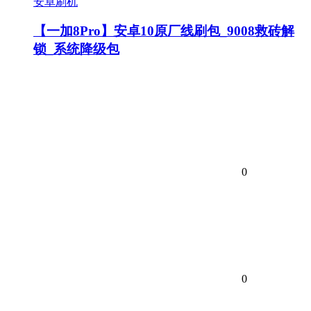
安卓刷机
【一加8Pro】安卓10原厂线刷包_9008救砖解
锁_系统降级包
0
0