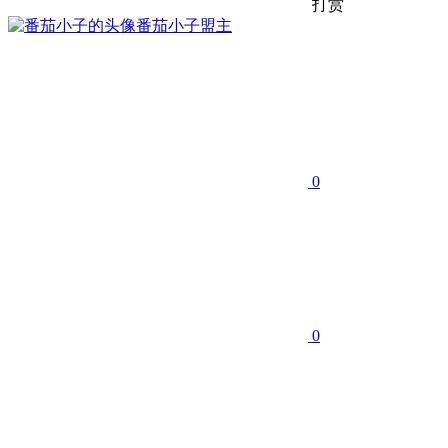
打赏
番茄小子
盟主
0
0