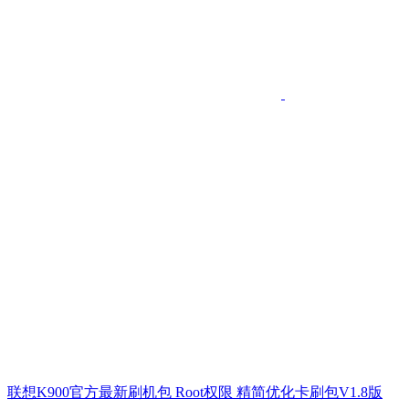
联想K900官方最新刷机包 Root权限 精简优化卡刷包V1.8版