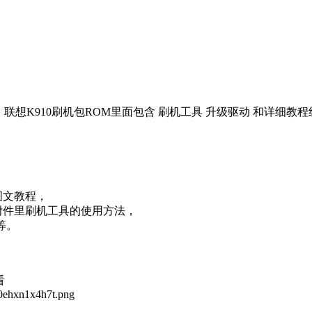
，联想K910刷机包ROM里面包含 刷机工具 升级驱动 和详细
图文教程，
附件里刷机工具的使用方法，
等。
看
h0ehxn1x4h7t.png