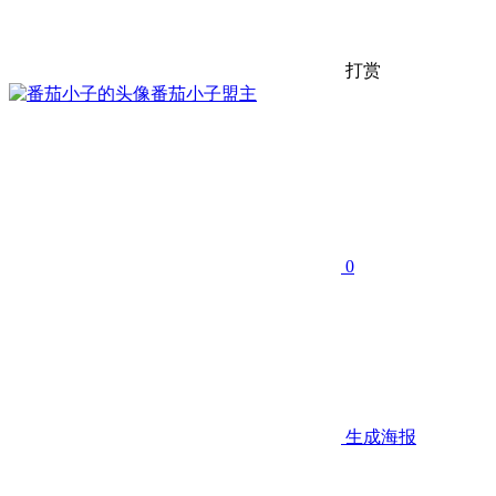
打赏
番茄小子
盟主
0
生成海报