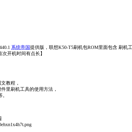
40.1
系统帝国
提供版，联想K50-T5刷机包ROM里面包含 刷
首次开机时间有点长】
图文教程，
附件里刷机工具的使用方法，
等。
看
h0ehxn1x4h7t.png