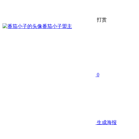
打赏
番茄小子
盟主
0
生成海报