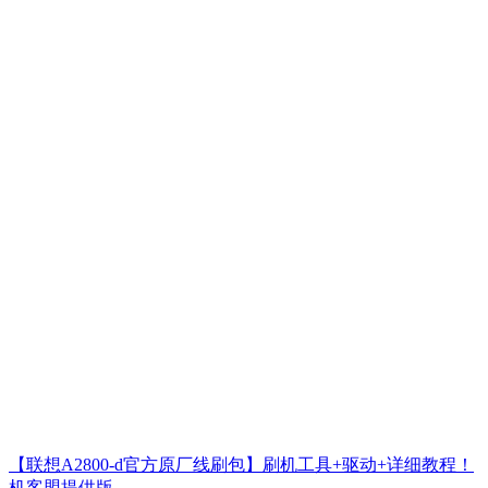
【联想A2800-d官方原厂线刷包】刷机工具+驱动+详细教程！
机客盟提供版