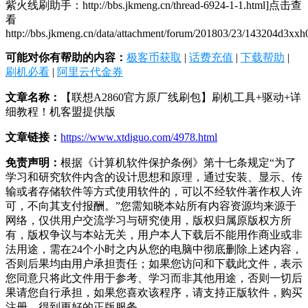
紫火线刷助手：http://bbs.jkmeng.cn/thread-6924-1-1.html]点击查
看
http://bbs.jkmeng.cn/data/attachment/forum/201803/23/143204d3xx
可能对你有帮助的内容：
极客币获取
|
话费充值
|
下载帮助
|
刷机必看
|
阿里云代金券
文章名称：
【联想A2860官方原厂线刷包】刷机工具+驱动+详
细教程！机客盟提供版
文章链接：
https://www.xtdiguo.com/4978.html
免责声明：
根据《计算机软件保护条例》第十七条规定“为了
学习和研究软件内含的设计思想和原理，通过安装、显示、传
输或者存储软件等方式使用软件的，可以不经软件著作权人许
可，不向其支付报酬。”您需知晓本站所有内容资源均来源于
网络，仅供用户交流学习与研究使用，版权归属原版权方所
有，版权争议与本站无关，用户本人下载后不能用作商业或非
法用途，需在24个小时之内从您的电脑中彻底删除上述内容，
否则后果均由用户承担责任；如果您访问和下载此文件，表示
您同意只将此文件用于参考、学习而非其他用途，否则一切后
果请您自行承担，如果您喜欢该程序，请支持正版软件，购买
注册，得到更好的正版服务。