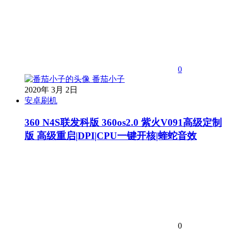
0
番茄小子
2020年 3月 2日
安卓刷机
360 N4S联发科版 360os2.0 紫火V091高级定制
版 高级重启|DPI|CPU一键开核|蝰蛇音效
0