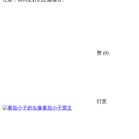
赞
(0)
打赏
番茄小子
盟主