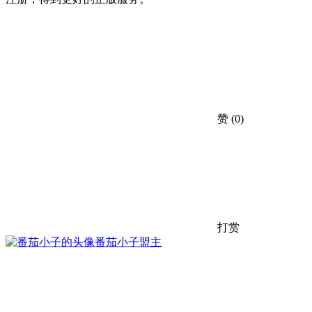
赞
(0)
打赏
番茄小子
盟主