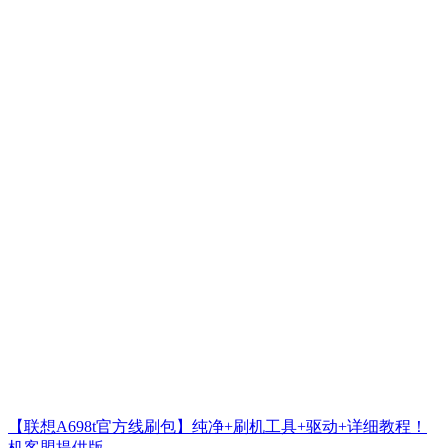
【联想A698t官方线刷包】纯净+刷机工具+驱动+详细教程！
机客盟提供版