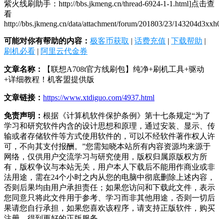
紫火线刷助手：http://bbs.jkmeng.cn/thread-6924-1-1.html]点击查
看
http://bbs.jkmeng.cn/data/attachment/forum/201803/23/143204d3xx
可能对你有帮助的内容：
极客币获取
|
话费充值
|
下载帮助
|
刷机必看
|
阿里云代金券
文章名称：
【联想A708t官方线刷包】纯净+刷机工具+驱动
+详细教程！机客盟提供版
文章链接：
https://www.xtdiguo.com/4937.html
免责声明：
根据《计算机软件保护条例》第十七条规定“为了
学习和研究软件内含的设计思想和原理，通过安装、显示、传
输或者存储软件等方式使用软件的，可以不经软件著作权人许
可，不向其支付报酬。”您需知晓本站所有内容资源均来源于
网络，仅供用户交流学习与研究使用，版权归属原版权方所
有，版权争议与本站无关，用户本人下载后不能用作商业或非
法用途，需在24个小时之内从您的电脑中彻底删除上述内容，
否则后果均由用户承担责任；如果您访问和下载此文件，表示
您同意只将此文件用于参考、学习而非其他用途，否则一切后
果请您自行承担，如果您喜欢该程序，请支持正版软件，购买
注册，得到更好的正版服务。