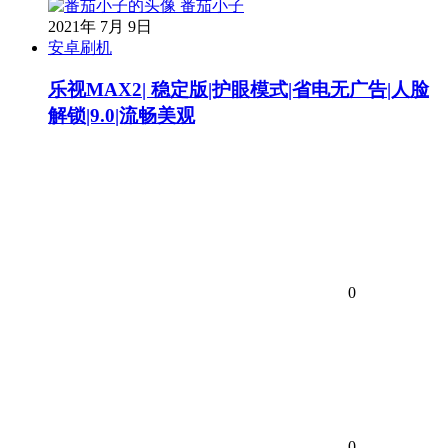
番茄小子
2021年 7月 9日
安卓刷机
乐视MAX2| 稳定版|护眼模式|省电无广告|人脸
解锁|9.0|流畅美观
0
0