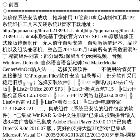
◇ 前言
◇===============================================
为确保系统安装成功，推荐使用“U管家U盘启动制作工具”PE
系统维护工具来安装系统U管家下载地址：
http://jujumao.org/thread-21399-1-1.html]http://jujumao.org/thread-
21399-1-1.html本系统基于微软官方WIN7 SP1 x86原版镜像正
式原版镜像制作，无人值守自动安装，自动激活笔记本、品牌
机以及组装兼容机。整合至2017年05月14前所有的高危漏洞补
丁.精简组件列表：部分游戏(保留五个)示例视频、音频
Windows Defender自然语言语音识别Dvd MakerMedia
CenterWinOcr输入法 一、选择安装软件 ——–不使用的情况下
直接删除“C:\Program Files\软件安装”目录即可，部分软件采用
稳定旧版╔═╦〖选择安装软件〗║ ╠ List1=腾讯QQ8.9去广告
版║ ╠ List2=Office 2007 SP3║ ╠ List3=极点五笔7.15║ ╠ List4=
酷狗音乐8.1.45.19805║ ╠ List5=PPTV网络电视4.0.4.0009║ ╠
List6=迅雷 v1.0║ ╠ List7=看图王6.1║ ╚ List8=电脑管家
12.3.18483.221║ 二、集成组件（系统已安装的组件包含的软
件） *已集成 WinRAR 5.40中文注册版*已集成 搜狗拼音输入
法8.4去广告版*已集成 Adobe Flash Player 25.0.0.171*已集成
DirectX 9.0c 2016.07 版，更好的支持大型3D游戏*已集成
Microsoft Visual C++2005/2008/2010/2012/2013/2015*更新-调整