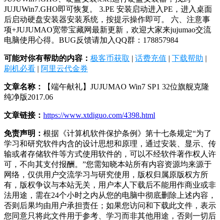
JUJUWin7.GHO即可恢复。 3.PE 安装启动进入PE，进入桌面
后启动硬盘安装器安装系统，按提示操作即可。 六、注意事
项+JUJUMAO宽带宝藏网最新更新，欢迎大家来jujumao交流
电脑使用心得。BUG反馈请加入QQ群：178857984
可能对你有帮助的内容：
极客币获取
|
话费充值
|
下载帮助
|
刷机必看
|
阿里云代金券
文章名称：
【端午献礼】JUJUMAO Win7 SP1 32位旗舰克隆
纯净版2017.06
文章链接：
https://www.xtdiguo.com/4398.html
免责声明：
根据《计算机软件保护条例》第十七条规定“为了
学习和研究软件内含的设计思想和原理，通过安装、显示、传
输或者存储软件等方式使用软件的，可以不经软件著作权人许
可，不向其支付报酬。”您需知晓本站所有内容资源均来源于
网络，仅供用户交流学习与研究使用，版权归属原版权方所
有，版权争议与本站无关，用户本人下载后不能用作商业或非
法用途，需在24个小时之内从您的电脑中彻底删除上述内容，
否则后果均由用户承担责任；如果您访问和下载此文件，表示
您同意只将此文件用于参考、学习而非其他用途，否则一切后