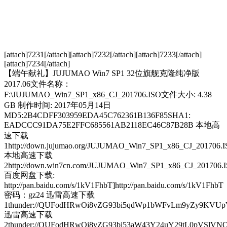
[attach]7231[/attach][attach]7232[/attach][attach]7233[/attach]
[attach]7234[/attach]
【端午献礼】JUJUMAO Win7 SP1 32位旗舰克隆纯净版
2017.06文件名称：
F:\JUJUMAO_Win7_SP1_x86_CJ_201706.ISO文件大小: 4.38
GB 制作时间: 2017年05月14日
MD5:2B4CDFF303959EDA45C762361B136F85SHA1:
EADCCC91DA75E2FFC685561AB2118EC46C87B28B 本地高
速下载
1http://down.jujumao.org/JUJUMAO_Win7_SP1_x86_CJ_201706.
本地高速下载
2http://down.win7cn.com/JUJUMAO_Win7_SP1_x86_CJ_201706.
百度网盘下载:
http://pan.baidu.com/s/1kV1FhbT]http://pan.baidu.com/s/1kV1FhbT
密码：gz24 迅雷高速下载
1thunder://QUFodHRwOi8vZG93bi5qdWp1bWFvLm9yZy9KV
迅雷高速下载
2thunder://QUFodHRwOi8vZG93bi53aW43Y24uY29tL0pVSl