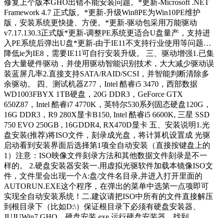
修复上个版本GHO出错不能安装问题。*更新-Microsoft .NET
Framework 4.7 正式版。*更新-升级Win8PE为Win10PE维护
版，安装系统更快捷、方便。*更新-驱动包采用万能驱动
v7.17.130.3正式版*更新-调整PE系统更适合U盘量产，支持进
入PE系统后弹出U盘*更新-由于IE11不支持行业使用等问题…
降低ie为IE8，需要IE11可自行安装升级。 三、驱动增强1.已集
合大量硬件驱动，并使用驱动智能识别技术，大大减少驱动误
装蓝屏几率2.直接支持SATA/RAID/SCSI，并智能判断清除多
余驱动。 四、测试机器Z77，Intel 酷睿i5 3470，西部数据
WD1003FBYX 1TB硬盘，20G DDR3，GeForce GTX
650Z87，Intel 酷睿i7 4770K，英特尔530系列固态硬盘120G，
16G DDR3，R9 280X显卡B150, Intel 酷睿i5 6600K, 三星 SSD
750 EVO 250GB , 16GDDR4, RX470D显卡 五、安装说明1.光
盘安装(推荐)将ISO文件，刻录成光盘，将计算机设置成 光驱
启动看到安装界面后选择第1项全自动安装（直接按键盘上的
1）注意：ISO映像文件刻录方法和其他数据文件刻录是不一
样的。 2.硬盘安装器安装一.用虚拟光驱软件加载本镜像ISO文
件，文件里会出现一个A:盘/文件名目录,并进入打开里面的
AUTORUN.EXE这个程序，在弹出的菜单中选第一点项即可
实现全自动安装系统！二.建议请把ISO中所有的文件直接解压
到根目录下（比如D:\）保证根目录下必须有硬盘安装器、
JUJUWin7.GHO、硬盘安装.exe,运行硬盘安装器，找到