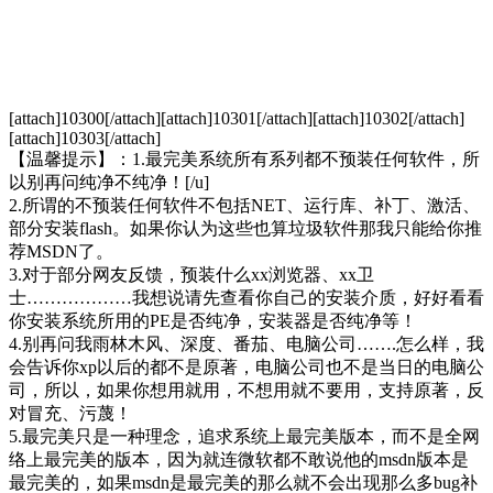
[attach]10300[/attach][attach]10301[/attach][attach]10302[/attach]
[attach]10303[/attach]
【温馨提示】：1.最完美系统所有系列都不预装任何软件，所
以别再问纯净不纯净！[/u]
2.所谓的不预装任何软件不包括NET、运行库、补丁、激活、
部分安装flash。如果你认为这些也算垃圾软件那我只能给你推
荐MSDN了。
3.对于部分网友反馈，预装什么xx浏览器、xx卫
士………………我想说请先查看你自己的安装介质，好好看看
你安装系统所用的PE是否纯净，安装器是否纯净等！
4.别再问我雨林木风、深度、番茄、电脑公司…….怎么样，我
会告诉你xp以后的都不是原著，电脑公司也不是当日的电脑公
司，所以，如果你想用就用，不想用就不要用，支持原著，反
对冒充、污蔑！
5.最完美只是一种理念，追求系统上最完美版本，而不是全网
络上最完美的版本，因为就连微软都不敢说他的msdn版本是
最完美的，如果msdn是最完美的那么就不会出现那么多bug补