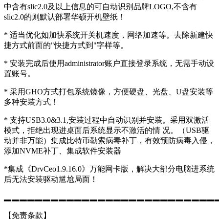
中含有slic2.0及以上信息的可自动识别品牌LOGO,不含有
slic2.0的则默认部署华硕开机壁纸！
* 适当优化如加快系统开关机速度，网络加速等。去除新建快
捷方式前面的"快捷方式到"字样等。
* 安装完成后使用administrator账户直接登录系统，无需手动设
置账号。
* 采用GHO方式打包系统镜像，方便硬盘、光盘、U盘安装等
多种安装方式！
* 支持USB3.0&3.1,安装过程中自动识别并安装。采用双激活
模式，拒绝出现进桌面后系统显示不激活的情 况。（USB驱
动并非万能）集成比特币勒索病毒补丁，有效预防病毒入侵，
添加NVME补丁、集成软件安装器
*集成《DrvCeo1.9.16.0》万能网卡版，解决大部分电脑进系统
后无法安装驱动尴尬局面！
▂▂▂▂▂▂▂▂▂▂▂▂▂▂▂▂▂▂▂▂▂▂▂▂▂▂▂
【免责条款】