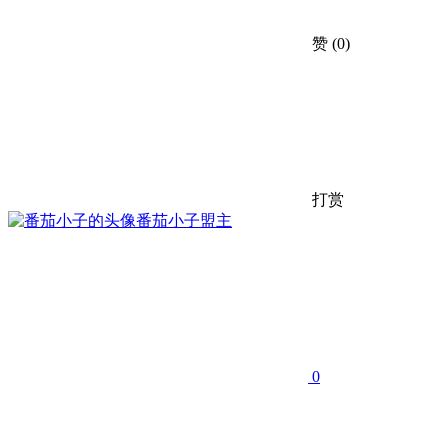
赞
(0)
打赏
番茄小子
盟主
0