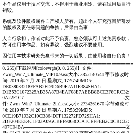
本作品仅用于技术交流，不得用于商业用途。请在试用后自行
销毁。
系统及软件版权属各自产权人所有。超出个人研究范围所引发
的版权及责任等问题的争执，后果由当事
人自行承担，作者对此不予负责。您必须认可上述免责条款，
方可使用本作品。如有异议，强烈建议不要使用。
因使用本技术研究光盘带来的一切后果，由使用者自行负责！
▂▂▂▂▂▂▂▂▂▂▂▂▂▂▂▂▂▂▂▂▂▂▂▂▂▂▂▂▂▂▂▂
0, 255)]下载说明[color=rgb(0, 0, 255)]】文件:
Zwm_Win7_Ultimate_VIP10.9.iso大小: 3852140544 字节修改时
间: 2019 年 7 月 20 日 星期六, 17:57:49MD5:
DE038033218FFAB2FD9D6B9F2A11E384SHA1:
D1B53C1072325AB35A87B4EAF08E7AEBB8BCE3F8CRC32:
0A22F1C7—————————————————————-文
件: Zwm_Win7_Ultimate_2in1.esd大小: 2734261670 字节修改时
间: 2019 年 7 月 20 日 星期六, 17:53:39MD5:
0CE19B71932C10CB864DFF132272FD72SHA1:
2DF204EEE4C1F03A095CBEF9068CCA1CEFFEB2C0CRC32:
407C04BA—————————————————————-文