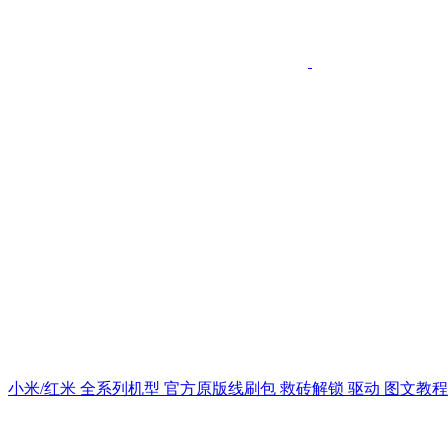
小米/红米 全系列机型 官方原版线刷包 救砖解锁 驱动 图文教