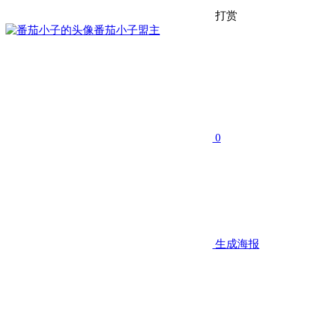
打赏
番茄小子
盟主
0
生成海报