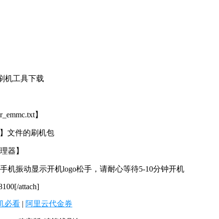
程 刷机工具下载
emmc.txt】
.txt】文件的刷机包
管理器】
振动显示开机logo松手，请耐心等待5-10分钟开机
8100[/attach]
机必看
|
阿里云代金券