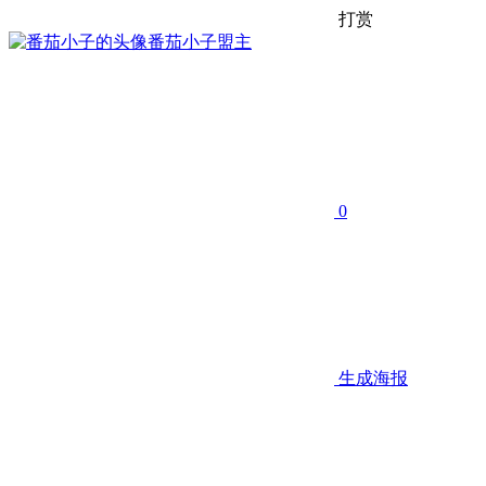
打赏
番茄小子
盟主
0
生成海报