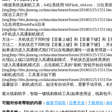
1根据系统选刷机工具，64位系统用 MiFlash_x64.exe，32位系统用
[img]http://bbs.jkmeng.cn/data/attachment/forum/201803/25/15513
2双击工具打开
[img]http://bbs.jkmeng.cn/data/attachment/forum/201803/25/15513
3点击浏览BrushPack目录
[img]http://bbs.jkmeng.cn/data/attachment/forum/201803/25/155134
4手机进入高通刷机模式
方法一：关机状态下同时按【音量上键】和【音量下键】和【
方法二：关机状态下同时按【音量上键】和【音量下键】，并
如果成功进入高通模式我们可以在电脑的属性>>设备管理器>
[img]http://bbs.jkmeng.cn/data/attachment/forum/201803/25/15513
出现以上端口说明进入高通线刷模式，手机状态是始终黑屏的
5进入高通刷机模式后，点击刷机工具的“刷机”按钮开始自动刷
[img]http://bbs.jkmeng.cn/data/attachment/forum/201803/25/15513
6刷机成功后，工具显示如下图
[img]http://bbs.jkmeng.cn/data/attachment/forum/201803/25/15513
温馨提示：刷机成功后，如没有自动开机，需要手动开机，长按电
紫火线刷助手，智能一键线刷救砖工具(如果使用这，线刷包不用解压)，http://
可能对你有帮助的内容：
极客币获取
|
话费充值
|
下载帮助
|
刷