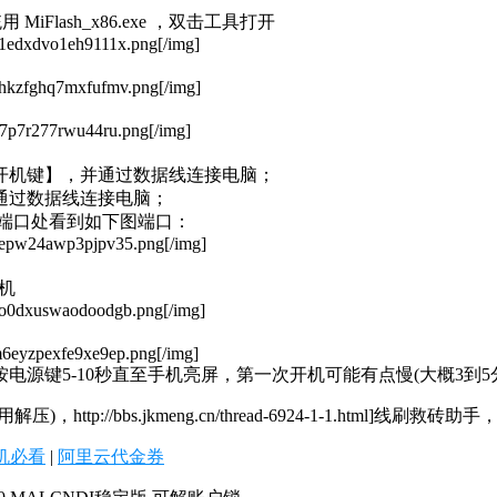
 MiFlash_x86.exe ，双击工具打开
4n1edxdvo1eh9111x.png[/img]
4ohkzfghq7mxfufmv.png[/img]
rj7p7r277rwu44ru.png[/img]
开机键】，并通过数据线连接电脑；
通过数据线连接电脑；
>端口处看到如下图端口：
4nepw24awp3pjpv35.png[/img]
机
5no0dxuswaodoodgb.png[/img]
5m6eyzpexfe9xe9ep.png[/img]
源键5-10秒直至手机亮屏，第一次开机可能有点慢(大概3到5
bbs.jkmeng.cn/thread-6924-1-1.html]线刷救砖助手
机必看
|
阿里云代金券