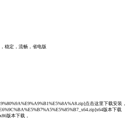
I版纯净，稳定，流畅，省电版
E9%80%9A%E9%A9%B1%E5%8A%A8.zip]点击这里下载安装，
E6%9C%BA%E5%B7%A5%E5%85%B7_x64.zip]x64版本下载
zip]x86版本下载，