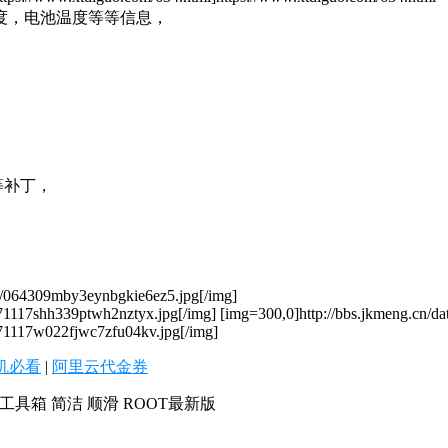
频率，温度，电池温度等等信息，
等等补丁，
25/064309mby3eynbgkie6ez5.jpg[/img]
71117shh339ptwh2nztyx.jpg[/img] [img=300,0]http://bbs.jkmeng.cn/da
071117w022fjwc7zfu04kv.jpg[/img]
机必看
|
阿里云代金券
 工具箱 简洁 顺滑 ROOT最新版