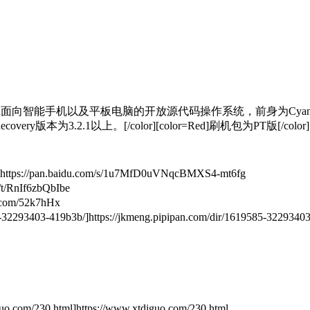
于Android面向智能手机以及平板电脑的开放源代码操作系统，前身为Cy
版本为3.2.1以上。[/color][color=Red]刷机包为PT版[/color]
tps://pan.baidu.com/s/1u7MfD0uVNqcBMXS4-mt6fg
/t/RnIf6zbQbIbe
.com/52k7hHx
403-419b3b/]https://jkmeng.pipipan.com/dir/1619585-32293403
m/230.html]https://www.xtdiguo.com/230.html，