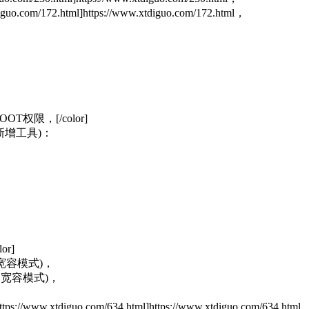
om/172.html]https://www.xtdiguo.com/172.html，
T权限，[/color]
新增工具)：
or]
ux为宽容模式)，
ux为宽容模式)，
tdiguo.com/634.html]https://www.xtdiguo.com/634.html