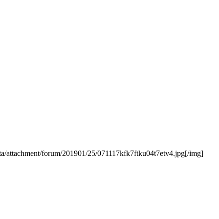
ta/attachment/forum/201901/25/071117kfk7ftku04t7etv4.jpg[/img]