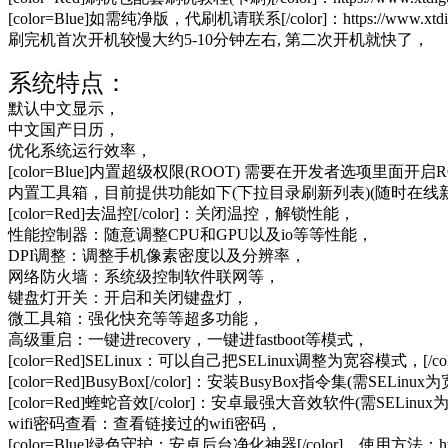
[color=Blue]如需纯净版，代刷机请联系[/color]：https://www.xtdiguo.c
刷完机首次开机较慢大约5-10分钟左右, 第二次开机就快了，
系统特点：
默认中文显示，
中文国产日历，
优化系统运行效率，
[color=Blue]内置超级权限(ROOT) 需要在开发者选项里面开启ROO
内置工具箱，目前提供功能如下(下拉目录刷新列表)(随时在线
[color=Red]去温控[/color]：关闭温控，解锁性能，
性能控制器：随意调整CPU和GPU以及io等等性能，
DPI调整：调整手机像素密度以及分辨率，
网络防火墙：系统级控制软件联网等，
键盘灯开关：开启和关闭键盘灯，
微工具箱：强化快充等等超多功能，
高级重启：一键进recovery，一键进fastboot等模式，
[color=Red]SELinux：可以自己把SELinux调整为宽容模式，[/col
[color=Red]BusyBox[/color]：安装BusyBox指令集(需SELin
[color=Red]蝰蛇音效[/color]：安卓最强大音效软件(需SELin
wifi密码查看：查看链接过的wifi密码，
[color=Blue]绿色守护：安卓后台净化神器[/color]，使用方法：https://www.x