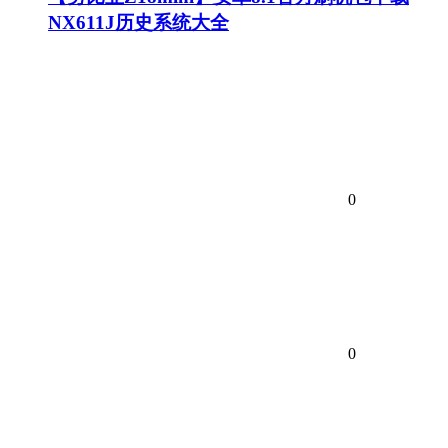
NX611J历史系统大全
0
0