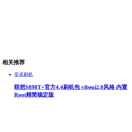
相关推荐
安卓刷机
联想S898T+官方4.4刷机包 vibeui2.0风格 内置
Root精简稳定版