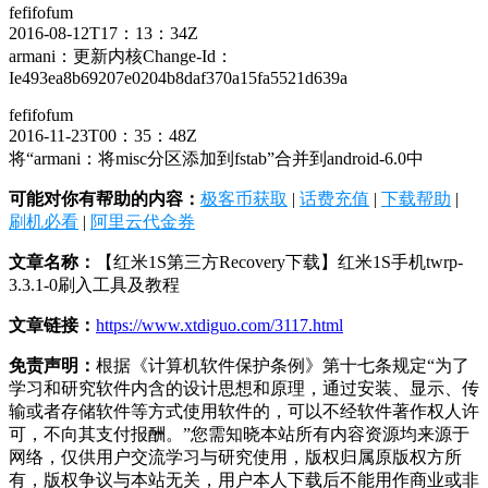
fefifofum
2016-08-12T17：13：34Z
armani：更新内核Change-Id：
Ie493ea8b69207e0204b8daf370a15fa5521d639a
fefifofum
2016-11-23T00：35：48Z
将“armani：将misc分区添加到fstab”合并到android-6.0中
可能对你有帮助的内容：
极客币获取
|
话费充值
|
下载帮助
|
刷机必看
|
阿里云代金券
文章名称：
【红米1S第三方Recovery下载】红米1S手机twrp-
3.3.1-0刷入工具及教程
文章链接：
https://www.xtdiguo.com/3117.html
免责声明：
根据《计算机软件保护条例》第十七条规定“为了
学习和研究软件内含的设计思想和原理，通过安装、显示、传
输或者存储软件等方式使用软件的，可以不经软件著作权人许
可，不向其支付报酬。”您需知晓本站所有内容资源均来源于
网络，仅供用户交流学习与研究使用，版权归属原版权方所
有，版权争议与本站无关，用户本人下载后不能用作商业或非