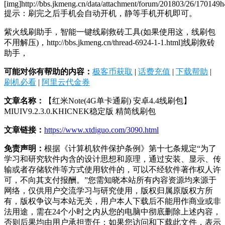
[img]http://bbs.jkmeng.cn/data/attachment/forum/201803/26/170149h4
提示：刷完之后手机会自动开机，静等手机开机即可。
紫火线刷助手，智能一键线刷救砖工具(如果使用这，线刷包
不用解压)，http://bbs.jkmeng.cn/thread-6924-1-1.html]线刷救砖
助手，
可能对你有帮助的内容：
极客币获取
|
话费充值
|
下载帮助
|
刷机必看
|
阿里云代金券
文章名称：
【红米Note(4G单卡通刷) 安卓4.4线刷包】
MIUIV9.2.3.0.KHICNEK稳定版 精简线刷包
文章链接：
https://www.xtdiguo.com/3090.html
免责声明：
根据《计算机软件保护条例》第十七条规定“为了
学习和研究软件内含的设计思想和原理，通过安装、显示、传
输或者存储软件等方式使用软件的，可以不经软件著作权人许
可，不向其支付报酬。”您需知晓本站所有内容资源均来源于
网络，仅供用户交流学习与研究使用，版权归属原版权方所
有，版权争议与本站无关，用户本人下载后不能用作商业或非
法用途，需在24个小时之内从您的电脑中彻底删除上述内容，
否则后果均由用户承担责任；如果您访问和下载此文件，表示