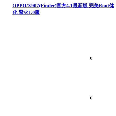
OPPO/X907(Finder)官方4.1最新版 完美Root优
化 紫火1.0版
0
0