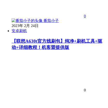
0
番茄小子
2023年 2月 24日
安卓刷机
【联想A630t官方线刷包】纯净+刷机工具+驱
动+详细教程！机客盟提供版
0