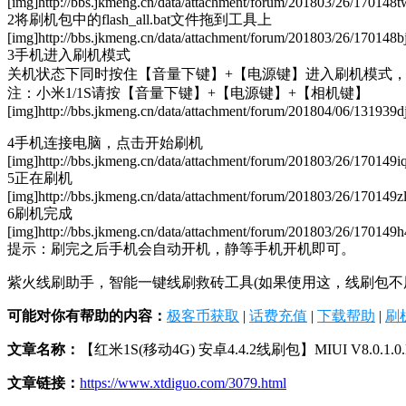
[img]http://bbs.jkmeng.cn/data/attachment/forum/201803/26/170148t
2将刷机包中的flash_all.bat文件拖到工具上
[img]http://bbs.jkmeng.cn/data/attachment/forum/201803/26/170148
3手机进入刷机模式
关机状态下同时按住【音量下键】+【电源键】进入刷机模式
注：小米1/1S请按【音量下键】+【电源键】+【相机键】
[img]http://bbs.jkmeng.cn/data/attachment/forum/201804/06/131939
4手机连接电脑，点击开始刷机
[img]http://bbs.jkmeng.cn/data/attachment/forum/201803/26/170149i
5正在刷机
[img]http://bbs.jkmeng.cn/data/attachment/forum/201803/26/170149
6刷机完成
[img]http://bbs.jkmeng.cn/data/attachment/forum/201803/26/170149h4
提示：刷完之后手机会自动开机，静等手机开机即可。
紫火线刷助手，智能一键线刷救砖工具(如果使用这，线刷包不用解压)，http://
可能对你有帮助的内容：
极客币获取
|
话费充值
|
下载帮助
|
刷
文章名称：
【红米1S(移动4G) 安卓4.4.2线刷包】MIUI V8.0.
文章链接：
https://www.xtdiguo.com/3079.html