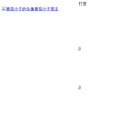
打赏
番茄小子
盟主
0
0