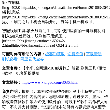
5正在刷机
[img=402,0]http://bbs.jkmeng.cn/data/attachment/forum/201803/26/
6刷机完成
[img=396,0]http://bbs.jkmeng.cn/data/attachment/forum/201803/26/1
提示：刷完之后手机会自动开机，静等手机开机即可。
智能线刷工具-紫火线刷助手，可以使用里面的一键刷机功能
刷入(如果使用这，线刷包不用解压)，
[url=http://bbs.jkmeng.cn/thread-6924-2-
2.html]http://bbs.jkmeng.cn/thread-6924-2-2.html
可能对你有帮助的内容：
极客币获取
|
话费充值
|
下载帮助
|
刷机必看
|
阿里云代金券
文章名称：
【小米5全网通MIUI线刷包】解锁 刷机工具+驱动
+教程！机客盟提供版
文章链接：
https://www.xtdiguo.com/3036.html
免责声明：
根据《计算机软件保护条例》第十七条规定“为了
学习和研究软件内含的设计思想和原理，通过安装、显示、传
输或者存储软件等方式使用软件的，可以不经软件著作权人许
可，不向其支付报酬。”您需知晓本站所有内容资源均来源于