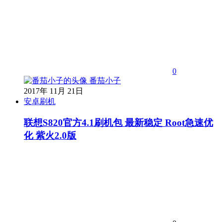
0
番茄小子
2017年 11月 21日
安卓刷机
联想S820官方4.1刷机包 最新稳定 Root急速优
化 紫火2.0版