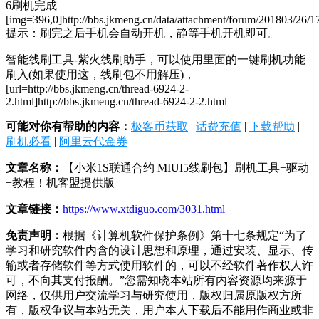
6刷机完成
[img=396,0]http://bbs.jkmeng.cn/data/attachment/forum/201803/26/1
提示：刷完之后手机会自动开机，静等手机开机即可。
智能线刷工具-紫火线刷助手，可以使用里面的一键刷机功能
刷入(如果使用这，线刷包不用解压)，
[url=http://bbs.jkmeng.cn/thread-6924-2-
2.html]http://bbs.jkmeng.cn/thread-6924-2-2.html
可能对你有帮助的内容：
极客币获取
|
话费充值
|
下载帮助
|
刷机必看
|
阿里云代金券
文章名称：
【小米1S联通合约 MIUI5线刷包】刷机工具+驱动
+教程！机客盟提供版
文章链接：
https://www.xtdiguo.com/3031.html
免责声明：
根据《计算机软件保护条例》第十七条规定“为了
学习和研究软件内含的设计思想和原理，通过安装、显示、传
输或者存储软件等方式使用软件的，可以不经软件著作权人许
可，不向其支付报酬。”您需知晓本站所有内容资源均来源于
网络，仅供用户交流学习与研究使用，版权归属原版权方所
有，版权争议与本站无关，用户本人下载后不能用作商业或非