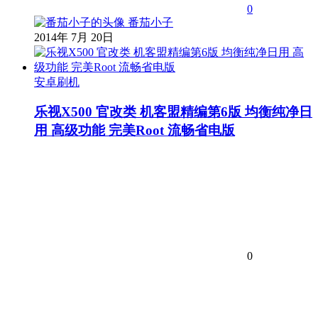
0
番茄小子
2014年 7月 20日
安卓刷机
乐视X500 官改类 机客盟精编第6版 均衡纯净日
用 高级功能 完美Root 流畅省电版
0