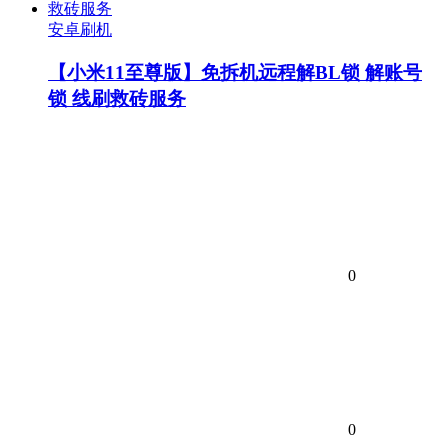
安卓刷机
【小米11至尊版】免拆机远程解BL锁 解账号
锁 线刷救砖服务
0
0