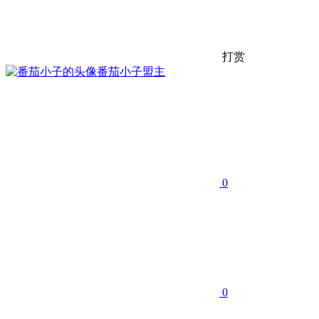
打赏
番茄小子
盟主
0
0