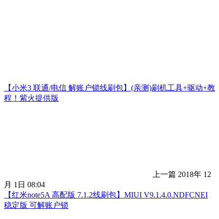
【小米3 联通/电信 解账户锁线刷包】(亲测)刷机工具+驱动+教
程！紫火提供版
上一篇
2018年 12
月 1日 08:04
【红米note5A 高配版 7.1.2线刷包】MIUI V9.1.4.0.NDFCNEI
稳定版 可解账户锁