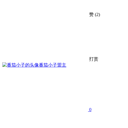
赞
(2)
打赏
番茄小子
盟主
0