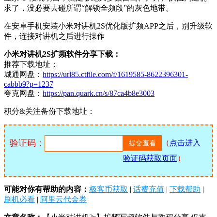
求了，没必要去碰所谓“解锁全频段”的灰色地带。
在安卓手机安装小米对讲机2S优化版扩频APP之后，别升级软
件，连接对讲机之后进行操作
小米对讲机2S扩频软件分享下载：
推荐下载地址：
城通网盘：
https://url85.ctfile.com/f/1619585-8622396301-
cabbb9?p=1237
夸克网盘：
https://pan.quark.cn/s/87ca4b8e3003
积分&关注备份下载地址：
验证码：
（
点击进入
验证码获取页面
）
可能对你有帮助的内容：
极客币获取
|
话费充值
|
下载帮助
|
刷机必看
|
阿里云代金券