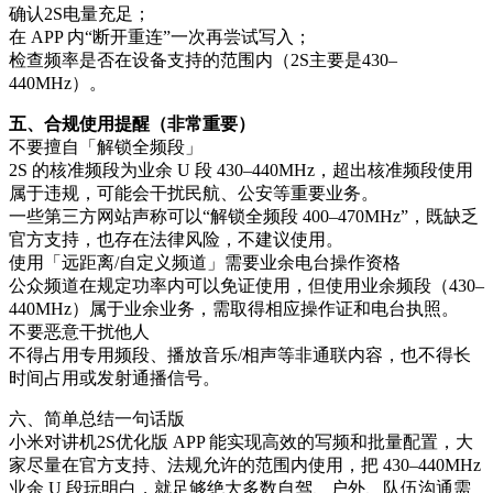
确认2S电量充足；
在 APP 内“断开重连”一次再尝试写入；
检查频率是否在设备支持的范围内（2S主要是430–
440MHz）。
五、合规使用提醒（非常重要）
不要擅自「解锁全频段」
2S 的核准频段为业余 U 段 430–440MHz，超出核准频段使用
属于违规，可能会干扰民航、公安等重要业务。
一些第三方网站声称可以“解锁全频段 400–470MHz”，既缺乏
官方支持，也存在法律风险，不建议使用。
使用「远距离/自定义频道」需要业余电台操作资格
公众频道在规定功率内可以免证使用，但使用业余频段（430–
440MHz）属于业余业务，需取得相应操作证和电台执照。
不要恶意干扰他人
不得占用专用频段、播放音乐/相声等非通联内容，也不得长
时间占用或发射通播信号。
六、简单总结一句话版
小米对讲机2S优化版 APP 能实现高效的写频和批量配置，大
家尽量在官方支持、法规允许的范围内使用，把 430–440MHz
业余 U 段玩明白，就足够绝大多数自驾、户外、队伍沟通需