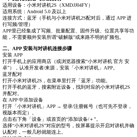
适用设备：小米对讲机2S（XMDJJ04FY）
适用系统：Android 5.0 及以上
连接方式：蓝牙（手机与小米对讲机2S配对后，通过 APP 进
行写频/管理）
APP里已经集成了写频、批量配置、固件升级、位置共享等功
能，不需要额外安装所谓“破解版”或来路不明的扩频包。
二、APP 安装与对讲机连接步骤
安装 APP
打开手机上的应用商店（或浏览器搜索“小米对讲机 官方 安
卓”），认准开发者/来源，安装「小米对讲机」APP。
蓝牙配对
打开小米对讲机2S，在菜单里打开「蓝牙」功能。
打开手机的蓝牙，搜索附近设备，找到对应的小米对讲机2S
并配对。
在 APP 中添加设备
打开「小米对讲机」APP → 登录/注册账号（也可先不登录，
视版本而定）。
点击右下角「设备」或首页的“添加设备/＋”。
选择“小米对讲机2S”对应的型号，按屏幕提示开启对讲机并确
认配对，一般几秒就能连上。