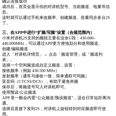
确认连接成功
成功后，首页会显示你的对讲机型号、当前频道、电量等信
息。
这时就可以通过手机来改频率、创建频道、批量同步多台2S
了。
三、在APP中进行“扩频/写频”设置（合规范围内）
小米对讲机2S支持的频段主要在业余U段：430.000–
440.000MHz，可以通过APP更方便地划分和使用频道。
创建/编辑频道
进入「对讲机详情页」→ 点击「频道管理」或「频道列
表」。
选择一个空闲频道或自定义频道，设置：
接收频率（例如 430.500 MHz）
发射频率（通常与接收一致，简单通联可同频）
亚音码（CTCSS/DCS），有助于避免串频
保存后，将频道号写入对讲机即可。
使用预设/公众频道
APP 里一般会内置“公众频道/预设频道”，适合日常短距离沟
通。
选择后直接下发到2S，对讲机上旋钮转到对应频道即可使
用。