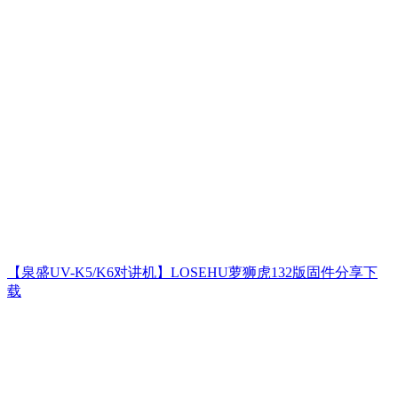
【泉盛UV-K5/K6对讲机】LOSEHU萝狮虎132版固件分享下
载