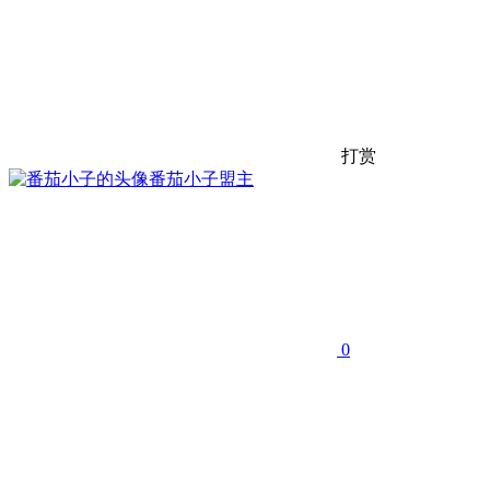
打赏
番茄小子
盟主
0