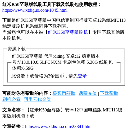
红米K50至尊版线刷工具下载及线刷包使用教程：
https://www.xtdiguo.com/1045.html
下面是红米K50至尊版中国电信定制国行版安卓12系统MIUI13
稳定版刷机包系统固件下载列表。
当然您也可以在本站【
红米K50至尊版刷机
】专区下载其他版
本刷机包。
资源下载
红米K50至尊版 代号:diting 安卓:12 稳定版本
号:V13.0.10.0.SLFCNXM 卡刷包体积:5.30G 线刷包
体积:6.59G
此资源下载价格为
2
帝国币，请先
登录
可能对你有帮助的内容：
极客币获取
|
话费充值
|
下载帮助
|
刷机必看
|
阿里云代金券
文章名称：
【红米K50至尊版】安卓12中国电信版 MIUI13稳
定版刷机包下载
文章链接：
https://www.xtdiguo.com/23341.html