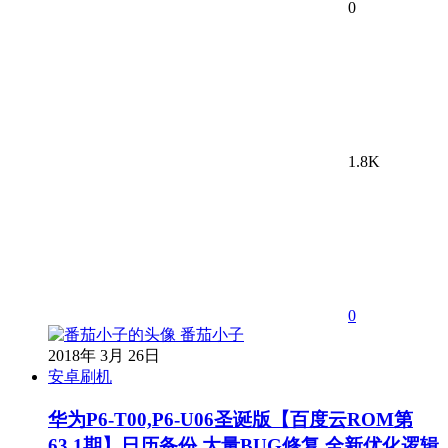
0
1.8K
0
番茄小子
2018年 3月 26日
安卓刷机
华为P6-T00,P6-U06圣诞版【百度云ROM第
63.1期】日历备份,大量BUG修复,全新优化逻辑