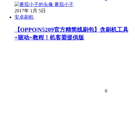
番茄小子
2017年 1月 5日
安卓刷机
【OPPO|N5209官方精简线刷包】含刷机工具
+驱动+教程！机客盟提供版
0