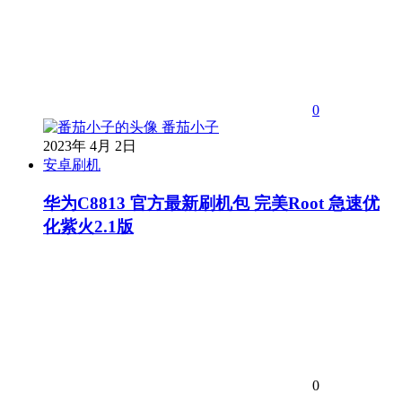
0
番茄小子
2023年 4月 2日
安卓刷机
华为C8813 官方最新刷机包 完美Root 急速优
化紫火2.1版
0