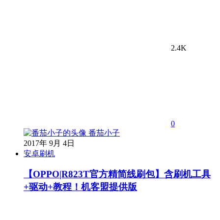
2.4K
0
番茄小子
2017年 9月 4日
安卓刷机
【OPPO|R823T官方精简线刷包】含刷机工具
+驱动+教程！机客盟提供版