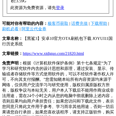
积:3.59G
此资源为免费资源，请先
登录
可能对你有帮助的内容：
极客币获取
|
话费充值
|
下载帮助
|
刷机必看
|
阿里云代金券
文章名称：
【黑鲨3】安卓10官方OTA刷机包下载 JOYUI11国
行历史系统
文章链接：
https://www.xtdiguo.com/21820.html
免责声明：
根据《计算机软件保护条例》第十七条规定“为了
学习和研究软件内含的设计思想和原理，通过安装、显示、传
输或者存储软件等方式使用软件的，可以不经软件著作权人许
可，不向其支付报酬。”您需知晓本站所有内容资源均来源于
网络，仅供用户交流学习与研究使用，版权归属原版权方所
有，版权争议与本站无关，用户本人下载后不能用作商业或非
法用途，需在24个小时之内从您的电脑中彻底删除上述内容，
否则后果均由用户承担责任；如果您访问和下载此文件，表示
您同意只将此文件用于参考、学习而非其他用途，否则一切后
果请您自行承担，如果您喜欢该程序，请支持正版软件，购买