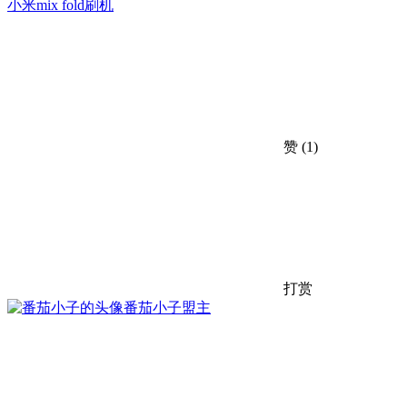
小米mix fold刷机
赞
(1)
打赏
番茄小子
盟主