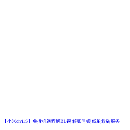
【小米civi1S】免拆机远程解BL锁 解账号锁 线刷救砖服务