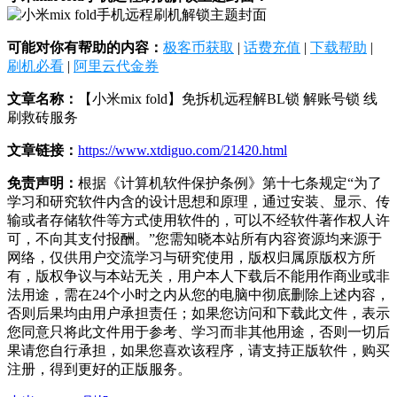
可能对你有帮助的内容：
极客币获取
|
话费充值
|
下载帮助
|
刷机必看
|
阿里云代金券
文章名称：
【小米mix fold】免拆机远程解BL锁 解账号锁 线
刷救砖服务
文章链接：
https://www.xtdiguo.com/21420.html
免责声明：
根据《计算机软件保护条例》第十七条规定“为了
学习和研究软件内含的设计思想和原理，通过安装、显示、传
输或者存储软件等方式使用软件的，可以不经软件著作权人许
可，不向其支付报酬。”您需知晓本站所有内容资源均来源于
网络，仅供用户交流学习与研究使用，版权归属原版权方所
有，版权争议与本站无关，用户本人下载后不能用作商业或非
法用途，需在24个小时之内从您的电脑中彻底删除上述内容，
否则后果均由用户承担责任；如果您访问和下载此文件，表示
您同意只将此文件用于参考、学习而非其他用途，否则一切后
果请您自行承担，如果您喜欢该程序，请支持正版软件，购买
注册，得到更好的正版服务。