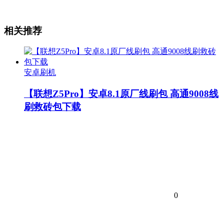
相关推荐
安卓刷机
【联想Z5Pro】安卓8.1原厂线刷包 高通9008线
刷救砖包下载
0